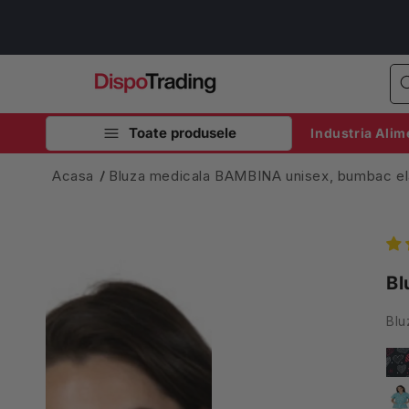
Salt la
conținut
Toate produsele
Industria Alim
Acasa
Bluza medicala BAMBINA unisex, bumbac el
Bl
Blu