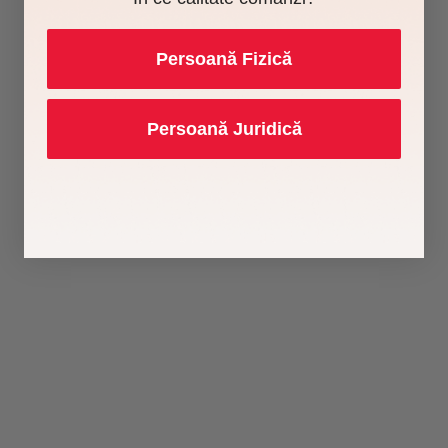
Persoană Fizică
Persoană Juridică