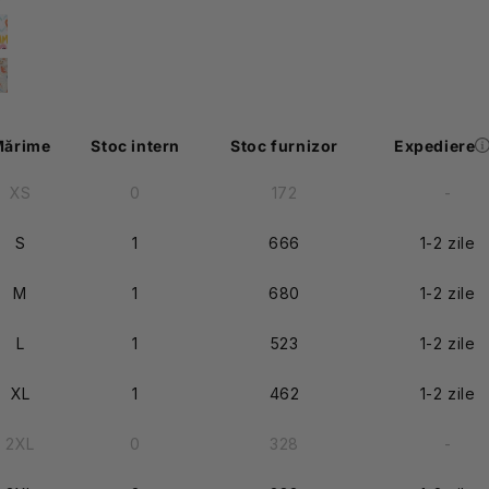
Mărime
Stoc intern
Stoc furnizor
Expediere
XS
0
172
-
S
1
666
1-2 zile
M
1
680
1-2 zile
L
1
523
1-2 zile
XL
1
462
1-2 zile
2XL
0
328
-