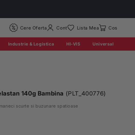
Conectati-
Cere Oferta
Cont
Lista Mea
Coș
va
Industrie & Logistica
HI-VIS
Universal
elastan 140g Bambina
(PLT_400776)
 maneci scurte si buzunare spatioase