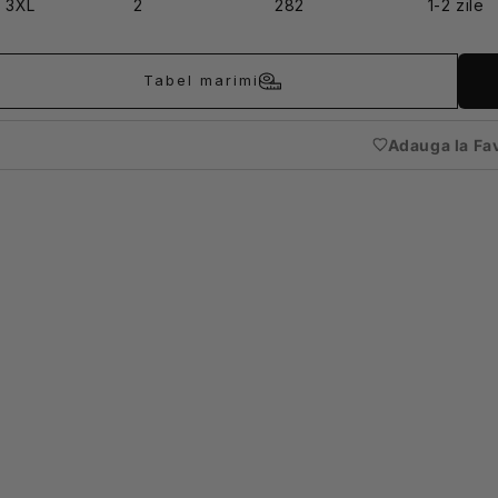
3XL
2
282
1-2 zile
Tabel marimi
Adauga la Fa
(nece
auten