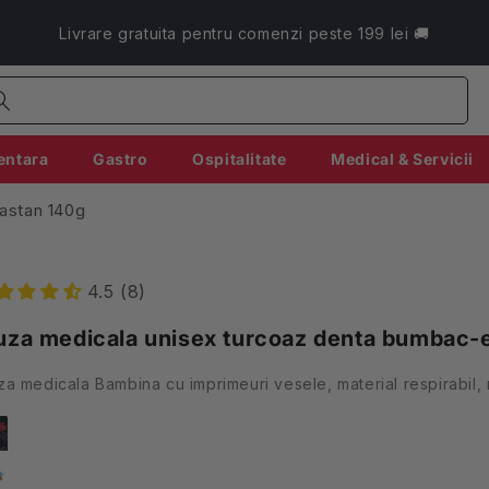
Livrare gratuita pentru comenzi peste 199 lei 🚚
entara
Gastro
Ospitalitate
Medical & Servicii
astan 140g
4.5 (8)
uza medicala unisex turcoaz denta bumbac-
za medicala Bambina cu imprimeuri vesele, material respirabil,