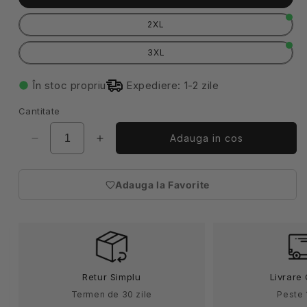
2XL
3XL
În stoc propriu
Expediere: 1-2 zile
Cantitate
Adauga in cos
Reduceți
Creșteți
cantitatea
cantitatea
pentru
pentru
Adauga la Favorite
Combinezon
Combinezon
(necesita
de
de
autentificare)
protectie
protectie
Chemsafe
Chemsafe
500
500
Retur Simplu
Livrare 
Termen de 30 zile
Peste 