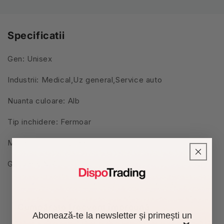
Specificatii
Gen: Unisex
Industrii: Medical,Uz general,Service auto
Nuanta culoare: Alb
Tip inchidere: Fermoar
Material: Polipropilena
Grosime: N/A
Cumpărate frecvent împreună
Abonează-te la newsletter și primești un