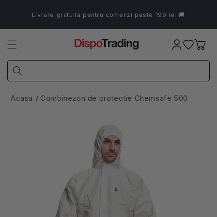
Salt la
conținut
Livrare gratuita pentru comenzi peste 199 lei 🚚
Coș
Acasa
Combinezon de protectie Chemsafe 500