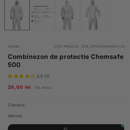
CERVA
COD PRODUS:
CER_0315001080004-XL
Combinezon de protectie Chemsafe
500
4.0 (1)
Pret
26,00 lei
TVA inclus.
obisnuit
Culoare:
Mărime
XL