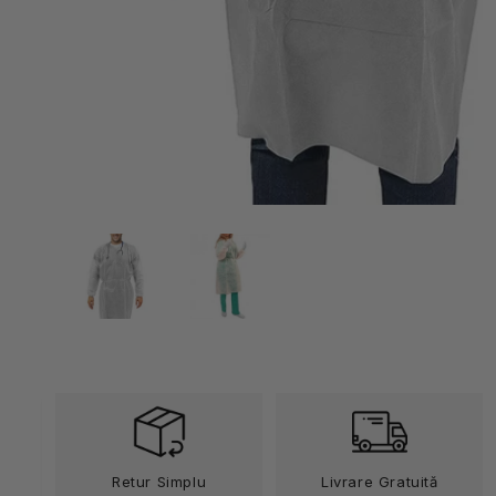
Deschide
conținutul
media
1
într-
o
fereastră
modală
Retur Simplu
Livrare Gratuită