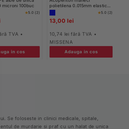
PE albe de unica
Acoperitori maneci
10 microni 100buc
polietilena 0.015mm elastic
automatizat alb
5.0 (2)
5.0 (2)
i
13,00 lei
fără TVA •
10,74 lei fără TVA •
A
MISSENA
uga in cos
Adauga in cos
. Se foloseste in clinici medicale, spitale,
entul de murdarie si praf cu un halat de unica