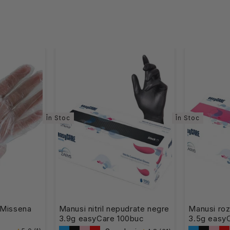
În Stoc
În Stoc
 Missena
Manusi nitril nepudrate negre
Manusi roz 
3.9g easyCare 100buc
3.5g easy