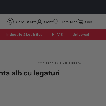
Conectati-
Cere Oferta
Cont
Lista Mea
Coș
va
Industrie & Logistica
HI-VIS
Universal
COD PRODUS:
UNFHPRPP20A
nta alb cu legaturi