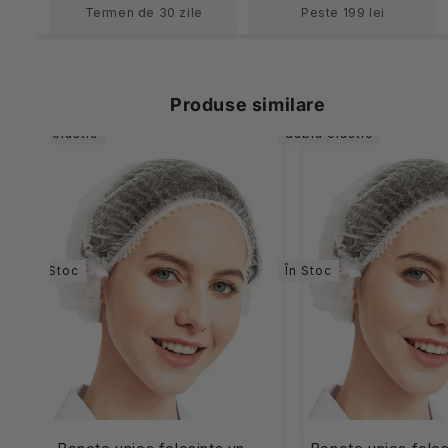
Termen de 30 zile
Peste 199 lei
Produse similare
un elastic
dublu elastic
În Stoc
În Stoc