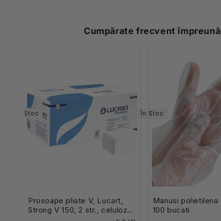
Cumpărate frecvent împreună
În Stoc
În Stoc
Prosoape pliate V, Lucart,
Manusi polietilena
Strong V 150, 2 str., celuloza
100 bucati
alba, 150 buc/pachet 863060