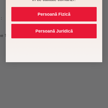
Persoană Fizică
:
Persoană Juridică
ime 130cm