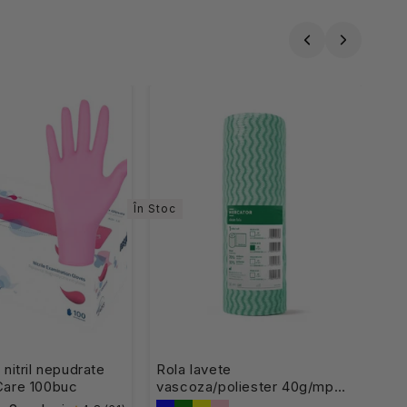
În Stoc
nitril nepudrate
Rola lavete
Care 100buc
vascoza/poliester 40g/mp
39x32cm verzi 25buc Fala