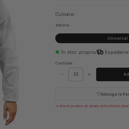
obisnuit
Culoare:
Mărime
Universal
În stoc propriu
Expediere:
Cantitate
Ad
Reduceți
Creșteți
cantitatea
cantitatea
pentru
pentru
Adauga la Fa
Halat
Halat
(nec
unica
unica
auten
⚠️ Acest produs se poate achizitiona doar
folosinta
folosinta
alb
alb
cu
cu
legaturi
legaturi