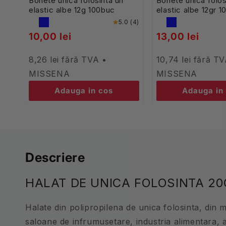
Bonete unica folosinta un
Bonete unica folos
elastic albe 12g 100buc
elastic albe 12gr 
5.0 (4)
10,00 lei
13,00 lei
8,26 lei fără TVA •
10,74 lei fără T
MISSENA
MISSENA
Adauga in cos
Adauga in
Descriere
HALAT DE UNICA FOLOSINTA 20
Halate din polipropilena de unica folosinta, din m
saloane de infrumusetare, industria alimentara, 