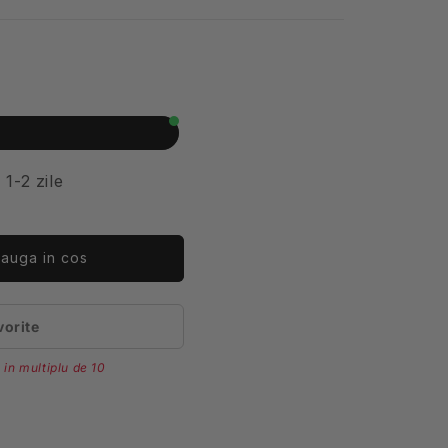
 1-2 zile
auga in cos
vorite
esita
tificare)
 in multiplu de 10