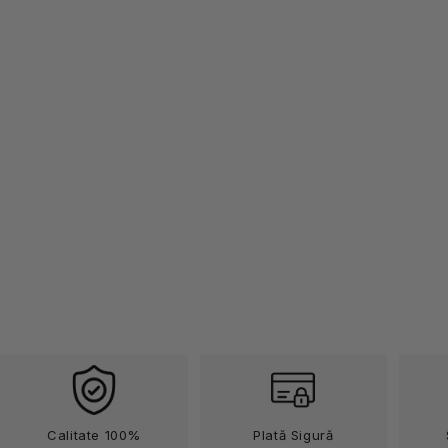
115x130cm
115x130cm
20gr
20gr
Calitate 100%
Plată Sigură