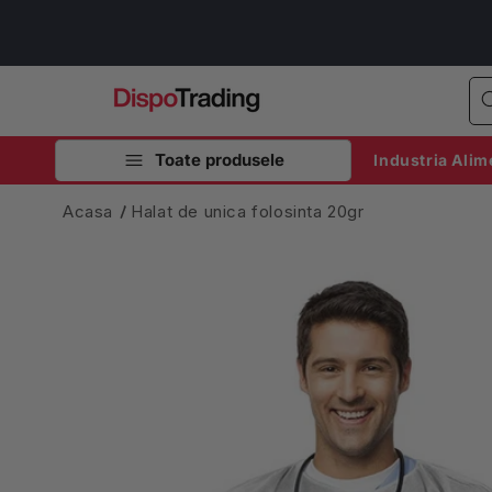
Salt la
conținut
Toate produsele
Industria Alim
Acasa
Halat de unica folosinta 20gr
Salt la
informațiile
despre
produs