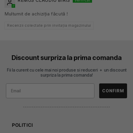
REMUS CLAUDIU BIRIS
Multumit de achiziția făcută !
Recenzii colectate prin invitația magazinului
Discount surpriza la prima comanda
Fii la curent cu cele mai noi produse si reduceri + un discount
surpriza la prima comanda!
CONFIRM
-------------------------------------------------
POLITICI