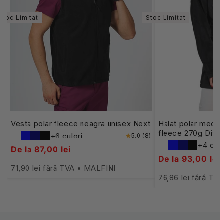
Stoc Limitat
Stoc Limitat
Vesta polar fleece neagra unisex Next
Halat polar medi
fleece 270g Divi
+6 culori
5.0 (8)
+4 cul
De la 87,00 lei
De la 93,00 lei
71,90 lei fără TVA • MALFINI
76,86 lei fără 