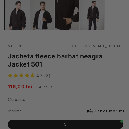
MALFINI
COD PRODUS:
ADL_5010113-S
Jacheta fleece barbat neagra
Jacket 501
4.7 (3)
Pret
116,00 lei
TVA inclus.
obisnuit
Culoare:
Mărime
Tabel marimi
S