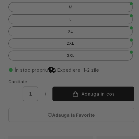
M
L
XL
2XL
3XL
În stoc propriu
Expediere: 1-2 zile
Cantitate
Adauga in cos
Reduceți
Creșteți
cantitatea
cantitatea
pentru
pentru
Adauga la Favorite
Jacheta
Jacheta
(necesita
fleece
fleece
autentificare)
barbat
barbat
neagra
neagra