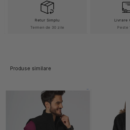
Jacket
Jacket
501
501
Retur Simplu
Livrare 
Termen de 30 zile
Peste 
Produse similare