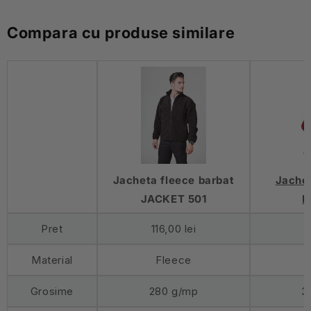
Compara cu produse similare
Jacheta fleece barbat
Jachet
JACKET 501
L
Pret
116,00 lei
7
Material
Fleece
Grosime
280 g/mp
3