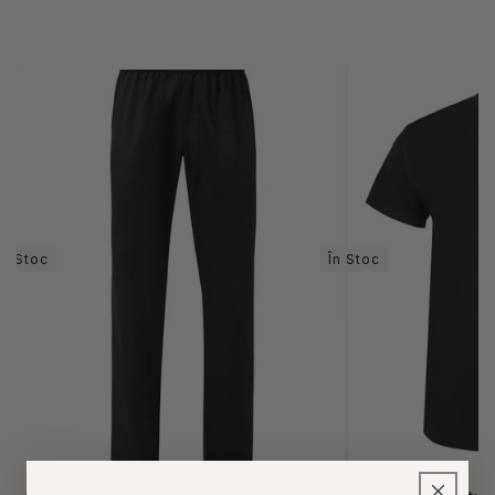
În Stoc
În Stoc