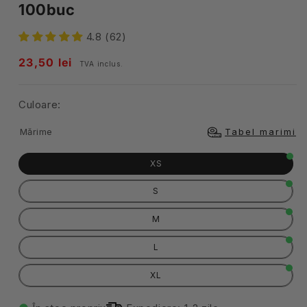
100buc
4.8 (62)
Pret
23,50 lei
TVA inclus.
obisnuit
Culoare:
Mărime
Tabel marimi
XS
S
M
L
XL