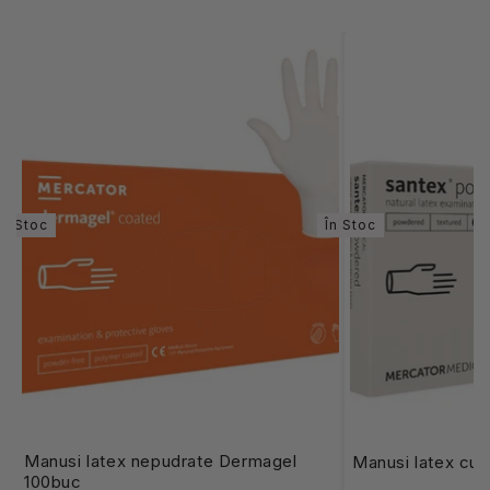
În Stoc
În Stoc
Manusi latex nepudrate Dermagel
Manusi latex cu 
100buc