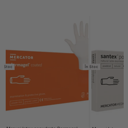
În Stoc
În Stoc