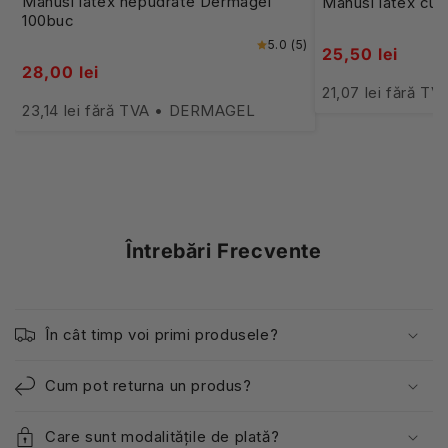
Manusi latex nepudrate Dermagel
Manusi latex cu 
100buc
5.0 (5)
25,50 lei
28,00 lei
21,07 lei fără T
23,14 lei fără TVA • DERMAGEL
Întrebări Frecvente
În cât timp voi primi produsele?
Cum pot returna un produs?
Care sunt modalitățile de plată?