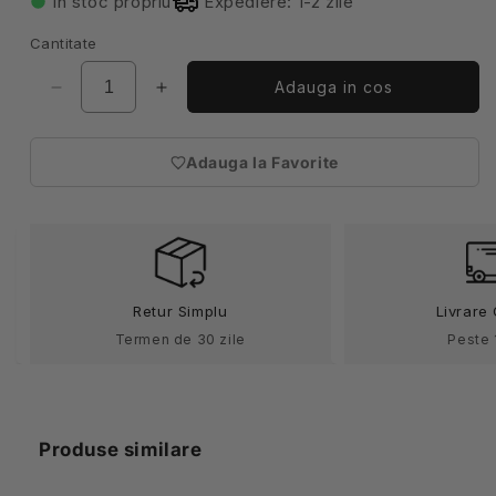
În stoc propriu
Expediere: 1-2 zile
Cantitate
Adauga in cos
Reduceți
Creșteți
cantitatea
cantitatea
pentru
pentru
Adauga la Favorite
Manusi
Manusi
(necesita
latex
latex
autentificare)
nepudrate
nepudrate
EasyCare
EasyCare
100buc
100buc
Retur Simplu
Livrare 
Termen de 30 zile
Peste 
Produse similare