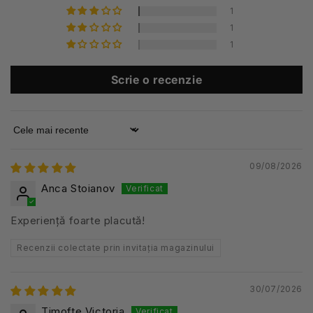
1
1
1
Scrie o recenzie
Sort by
09/08/2026
Anca Stoianov
Experiență foarte placută!
Recenzii colectate prin invitația magazinului
30/07/2026
Timofte Victoria