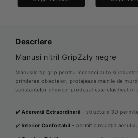
Descriere
Manusi nitril GripZzly negre
Manusile tip grip pentru mecanci auto si industria 
prinderea obiectelor, protejeaza mainile de murdari
substantelor chimice; produsul este clasificat in c
✔️
Aderență Extraordinară
- structura 3D permit
✔️
Interior Confortabil
- permit circulaţia aerului