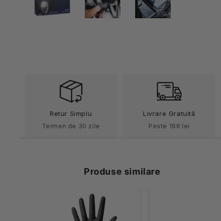
într-
o
fereastră
modală
Retur Simplu
Livrare Gratuită
Termen de 30 zile
Peste 199 lei
Produse similare