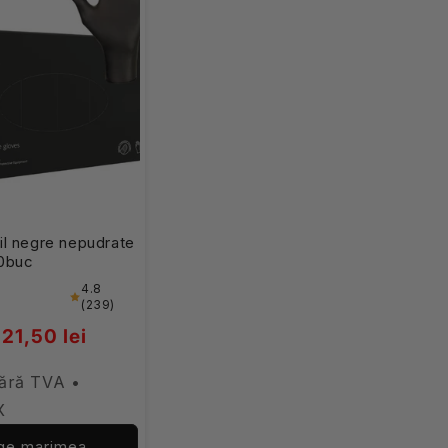
ril negre nepudrate
00buc
4.8
(239)
21,50 lei
fără TVA •
X
ge marimea