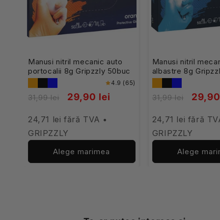
Manusi nitril mecanic auto
Manusi nitril meca
portocalii 8g Gripzzly 50buc
albastre 8g Gripzz
4.9 (65)
29,90 lei
29,90
31,99 lei
31,99 lei
24,71 lei fără TVA •
24,71 lei fără TV
GRIPZZLY
GRIPZZLY
Alege marimea
Alege mar