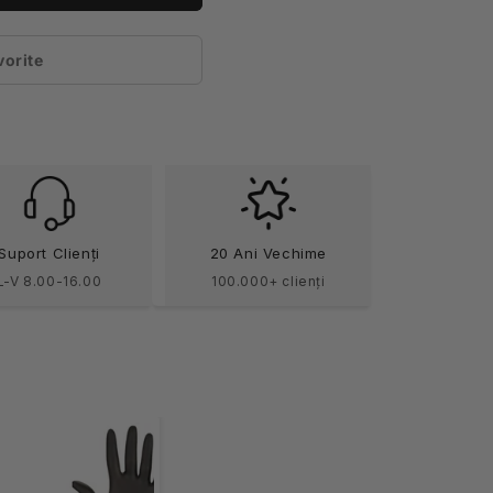
vorite
esita
tificare)
Suport Clienți
20 Ani Vechime
L-V 8.00-16.00
100.000+ clienți