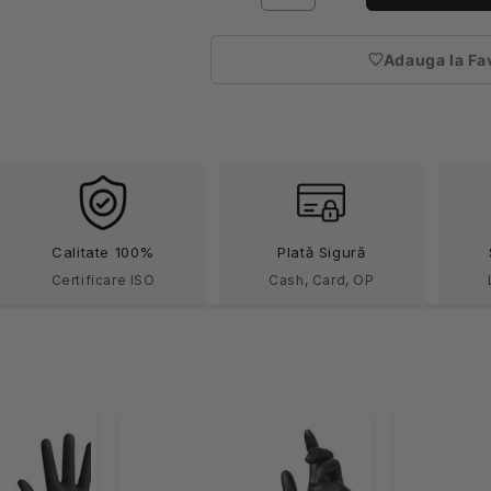
cantitatea
cantitatea
pentru
pentru
Adauga la Fa
Manusi
Manusi
(nec
nitril
nitril
auten
mecanic
mecanic
auto
auto
negre
negre
8g
8g
Gripzzly
Gripzzly
50buc
50buc
Calitate 100%
Plată Sigură
Certificare ISO
Cash, Card, OP