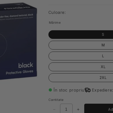
obisnuit
redus
Culoare:
Mărime
S
M
L
XL
2XL
În stoc propriu
Expediere:
Cantitate
Ad
Reduceți
Creșteți