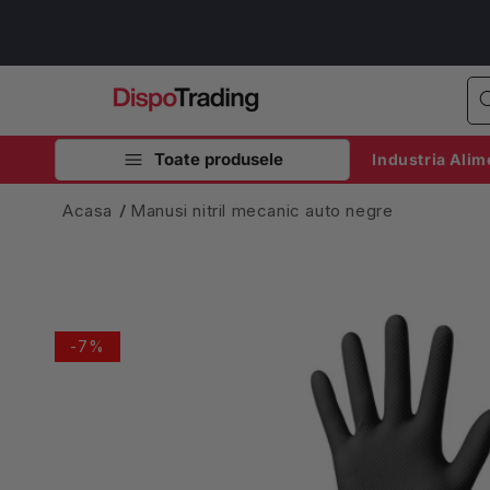
Salt la
conținut
Toate produsele
Industria Alim
Acasa
Manusi nitril mecanic auto negre
Salt la
informațiile
despre
-7%
produs