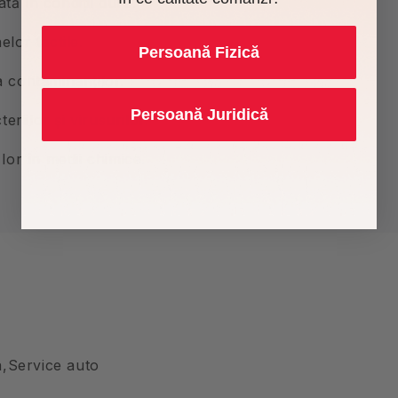
ă în condiții dure.
lor tactile.
Persoană Fizică
a contaminanților.
Persoană Juridică
eriilor și virusurilor.
lor în medii chimice.
a,Service auto