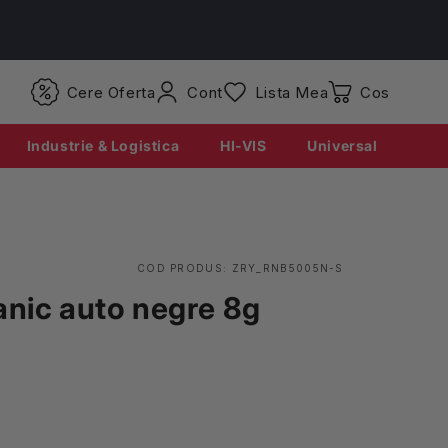
Conectati-
Cere Oferta
Cont
Lista Mea
Coș
va
Industrie & Logistica
HI-VIS
Universal
COD PRODUS:
ZRY_RNB5005N-S
anic auto negre 8g