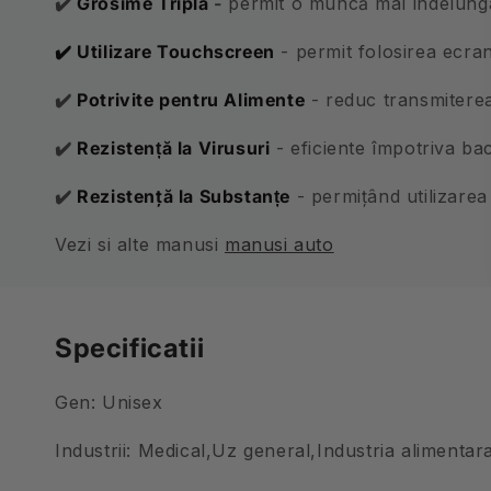
✔️
Grosime Triplă
-
permit o muncă mai îndelungat
✔️ Utilizare Touchscreen
- permit folosirea ecrane
✔️
Potrivite pentru Alimente
- reduc transmitere
✔️
Rezistență la Virusuri
- eficiente împotriva bact
✔️
Rezistenţă la Substanțe
- permițând utilizarea 
Vezi si alte manusi
manusi auto
Specificatii
Gen: Unisex
Industrii: Medical,Uz general,Industria alimentar