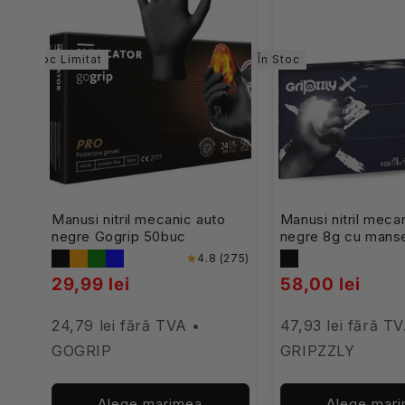
Stoc Limitat
În Stoc
Manusi nitril mecanic auto
Manusi nitril meca
negre Gogrip 50buc
negre 8g cu manse
Gripzzly X 100buc
4.8 (275)
29,99 lei
58,00 lei
24,79 lei fără TVA •
47,93 lei fără T
GOGRIP
GRIPZZLY
Alege marimea
Alege mar