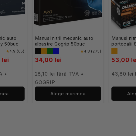
nic auto
Manusi nitril mecanic auto
Manusi nit
ly 50buc
albastre Gogrip 50buc
portocalii
100buc
4.9 (65)
4.8 (275)
 lei
34,00 lei
53,00 le
A •
28,10 lei fără TVA •
43,80 lei
GOGRIP
imea
Alege marimea
Ale