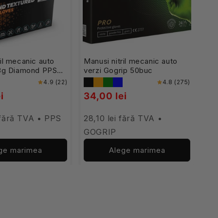
ril mecanic auto
Manusi nitril mecanic auto
 8g Diamond PPS
verzi Gogrip 50buc
4.9 (22)
4.8 (275)
i
34,00 lei
 fără TVA • PPS
28,10 lei fără TVA •
GOGRIP
ge marimea
Alege marimea