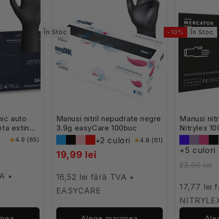
În Stoc
-10%
În Stoc
nic auto
Manusi nitril nepudrate negre
Manusi nit
ta extinsa
3.9g easyCare 100buc
Nitrylex 1
+2 culori
4.9 (65)
4.8 (61)
+5 culori
19,99 lei
23,90 lei
VA •
16,52 lei fără TVA •
17,77 lei 
EASYCARE
NITRYLE
imea
Alege marimea
Ale