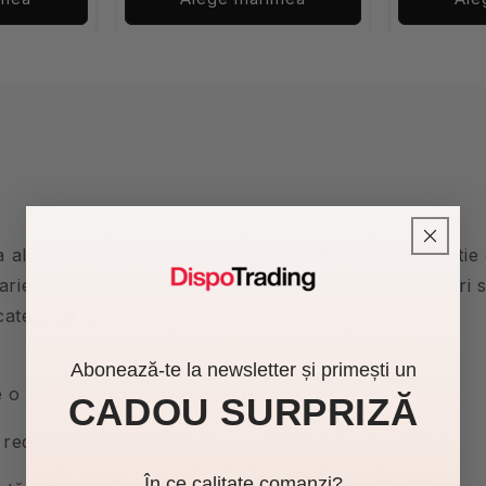
alimentara din nitrl , asigura o prindere si o protectie ex
e, reduc riscul de leziuni a pielii mainilor, zgarieturi si
ategoria III B.
Abonează-te la newsletter și primești un
e o aderență extraordinară
CADOU SURPRIZĂ
, reducând transpiraţia.
În ce calitate comanzi?