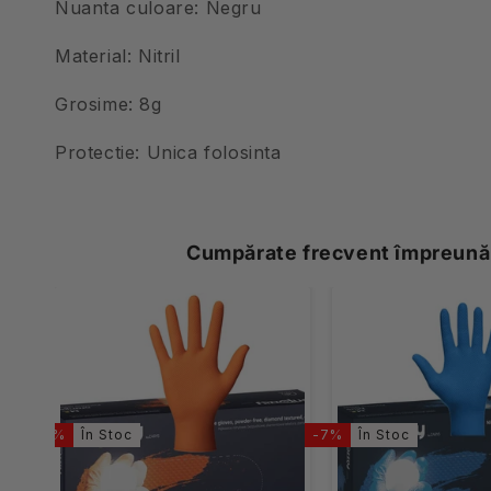
Nuanta culoare: Negru
Material: Nitril
Grosime: 8g
Protectie: Unica folosinta
Cumpărate frecvent împreună
-7%
În Stoc
-7%
În Stoc