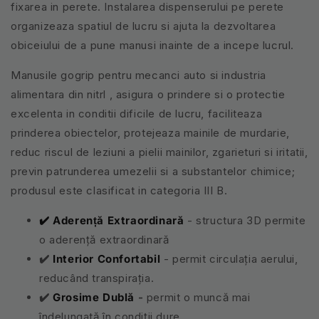
fixarea in perete. Instalarea dispenserului pe perete
organizeaza spatiul de lucru si ajuta la dezvoltarea
obiceiului de a pune manusi inainte de a incepe lucrul.
Manusile gogrip pentru mecanci auto si industria
alimentara din nitrl , asigura o prindere si o protectie
excelenta in conditii dificile de lucru, faciliteaza
prinderea obiectelor, protejeaza mainile de murdarie,
reduc riscul de leziuni a pielii mainilor, zgarieturi si iritatii,
previn patrunderea umezelii si a substantelor chimice;
produsul este clasificat in categoria III B.
✔️
Aderență Extraordinară
- structura 3D permite
o aderență extraordinară
✔️
Interior Confortabil
- permit circulaţia aerului,
reducând transpiraţia.
✔️
Grosime Dublă
-
permit o muncă mai
îndelungată în condiții dure.