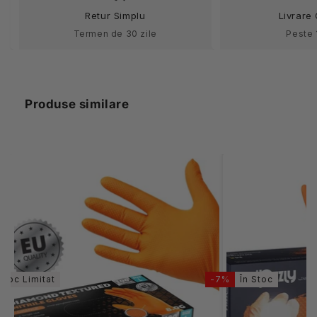
One
One
Retur Simplu
Livrare 
by
by
Termen de 30 zile
Peste 
One
One
100buc
100buc
Produse similare
Stoc Limitat
-7%
În Stoc