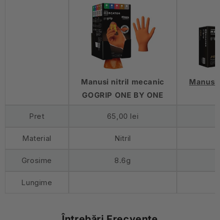
Manusi nitril mecanic
Manusi 
GOGRIP ONE BY ONE
Pret
65,00 lei
3
Material
Nitril
Grosime
8.6g
Lungime
Întrebări Frecvente