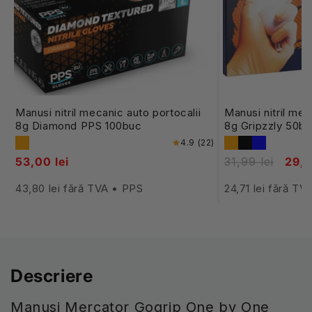
Manusi nitril mecanic auto portocalii
Manusi nitril mec
8g Diamond PPS 100buc
8g Gripzzly 50b
4.9 (22)
53,00 lei
31,99 lei
29,9
43,80 lei fără TVA • PPS
24,71 lei fără T
Descriere
Manusi Mercator Gogrip One by One