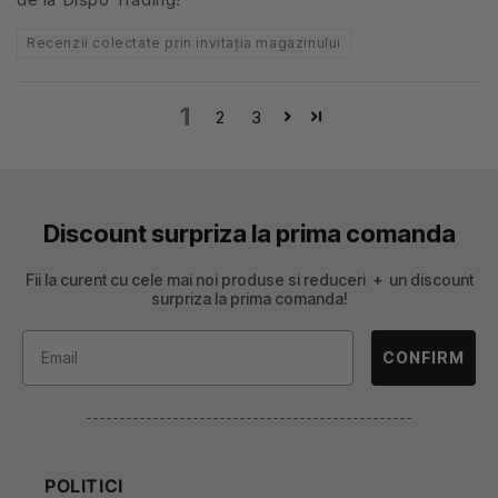
Recenzii colectate prin invitația magazinului
1
2
3
Discount surpriza la prima comanda
Fii la curent cu cele mai noi produse si reduceri + un discount
surpriza la prima comanda!
CONFIRM
-------------------------------------------------
POLITICI