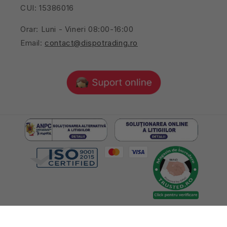
CUI: 15386016
Orar: Luni - Vineri 08:00-16:00
Email:
contact@dispotrading.ro
© 2026,
Toate drepturile rezervate Dispo Trading SRL, RO15386016,
J40/5507/2003, București, Romania