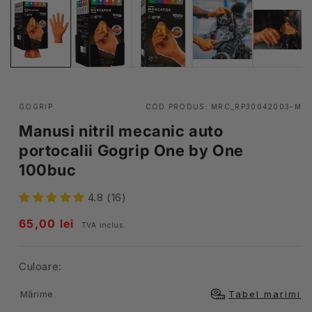
GOGRIP
COD PRODUS:
MRC_RP30042003-M
Manusi nitril mecanic auto
portocalii Gogrip One by One
100buc
4.8 (16)
Pret
65,00 lei
TVA inclus.
obisnuit
Culoare:
Mărime
Tabel marimi