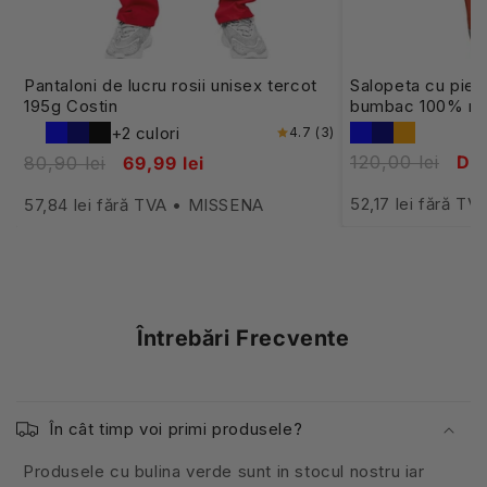
Pantaloni de lucru rosii unisex tercot
Salopeta cu piep
195g Costin
bumbac 100% ref
+2 culori
4.7 (3)
120,00 lei
De 
80,90 lei
69,99 lei
52,17 lei fără T
57,84 lei fără TVA • MISSENA
Întrebări Frecvente
În cât timp voi primi produsele?
Produsele cu bulina verde sunt in stocul nostru iar