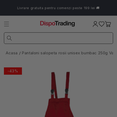
Salt la
conținut
Livrare gratuita pentru comenzi peste 199 lei 🚚
Coș
Acasa
Pantaloni salopeta rosii unisex bumbac 250g Van
-43%