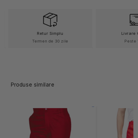
rosii
rosii
unisex
unisex
bumbac
bumbac
250g
250g
Vantaggio
Vantaggio
Retur Simplu
Livrare 
Termen de 30 zile
Peste 
Produse similare