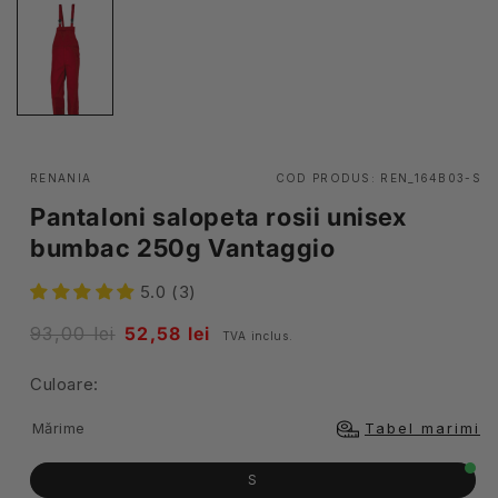
RENANIA
COD PRODUS:
REN_164B03-S
Pantaloni salopeta rosii unisex
bumbac 250g Vantaggio
5.0 (3)
Pret
93,00 lei
Pret
52,58 lei
TVA inclus.
obisnuit
redus
Culoare:
Mărime
Tabel marimi
S