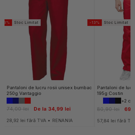
-53%
Stoc Limitat
-13%
Stoc Limitat
Pantaloni de lucru rosii unisex bumbac
Pantaloni de lucr
250g Vantaggio
195g Costin
+2 cul
74,00 lei
De la 34,99 lei
80,90 lei
69,9
28,92 lei fără TVA • RENANIA
57,84 lei fără 