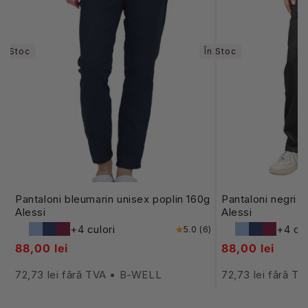
În Stoc
În Stoc
Pantaloni bleumarin unisex poplin 160g
Pantaloni negri u
Alessi
Alessi
+4 culori
+4 cul
5.0 (6)
88,00 lei
88,00 lei
72,73 lei fără TVA • B-WELL
72,73 lei fără 