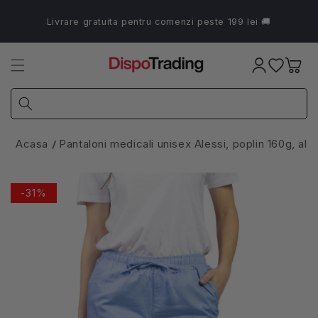
Salt la
conținut
Livrare gratuita pentru comenzi peste 199 lei 🚚
Coș
Acasa
Pantaloni medicali unisex Alessi, poplin 160g, alb
-31%