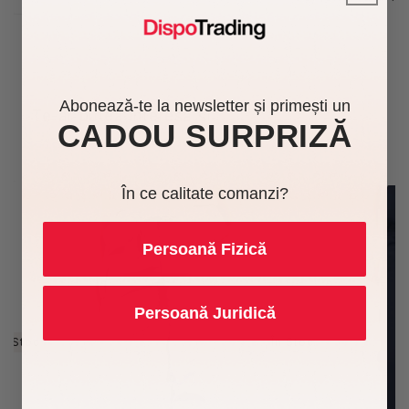
Abonează-te la newsletter și primești un
Te-ar putea interesa și
CADOU SURPRIZĂ
În ce calitate comanzi?
Persoană Fizică
Persoană Juridică
În Stoc
În Stoc