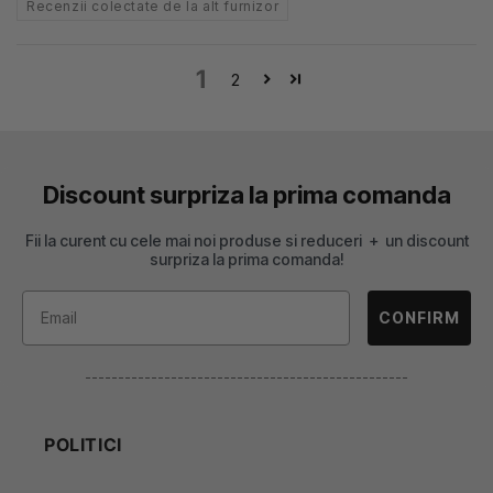
Recenzii colectate de la alt furnizor
1
2
Discount surpriza la prima comanda
Fii la curent cu cele mai noi produse si reduceri + un discount
surpriza la prima comanda!
CONFIRM
-------------------------------------------------
POLITICI