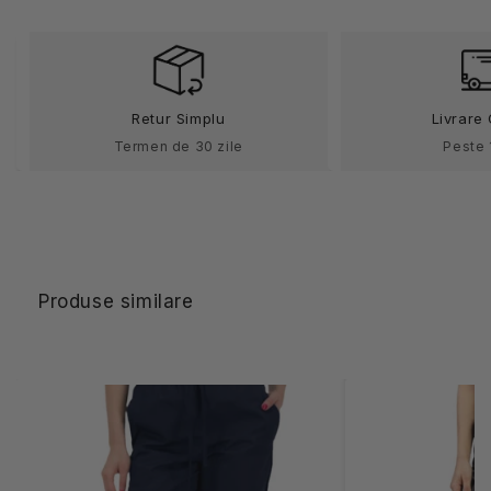
unisex
unisex
poplin
poplin
160g
160g
Alessi
Alessi
Retur Simplu
Livrare 
Termen de 30 zile
Peste 
Produse similare