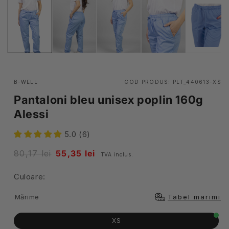
B-WELL
COD PRODUS:
PLT_440613-XS
Pantaloni bleu unisex poplin 160g
Alessi
5.0 (6)
Pret
80,17 lei
Pret
55,35 lei
TVA inclus.
obisnuit
redus
Culoare:
Mărime
Tabel marimi
XS