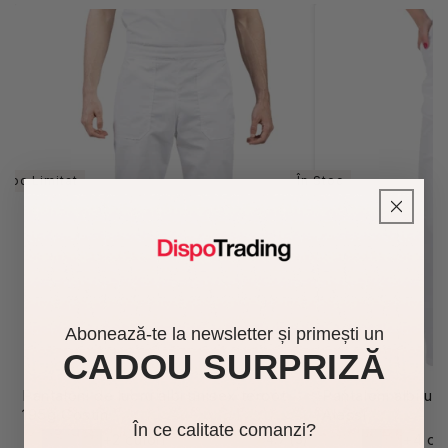
Stoc Limitat
În Stoc
Abonează-te la newsletter și primești un
CADOU SURPRIZĂ
Pantaloni de lucru albi unisex tercot
Pantaloni albi un
195g Costin
Alessi
În ce calitate comanzi?
+2 culori
+4 cul
4.7 (3)