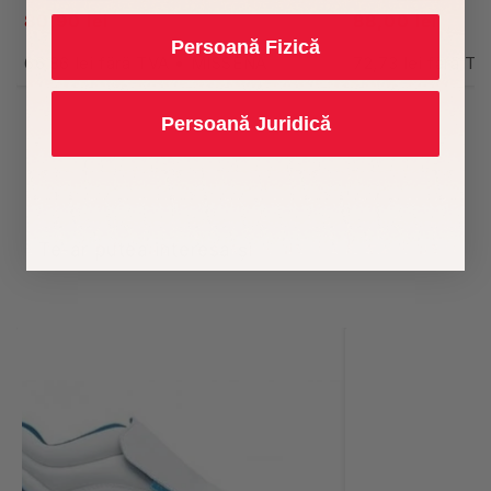
80,90 lei
88,00 lei
Persoană Fizică
66,86 lei fără TVA • MISSENA
72,73 lei fără 
Persoană Juridică
Te-ar putea interesa și