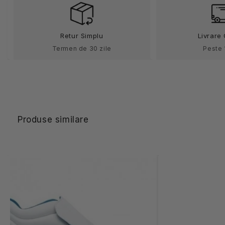
BM
BM
microfibra
microfibra
Dale
Dale
Retur Simplu
Livrare 
Termen de 30 zile
Peste 
Produse similare