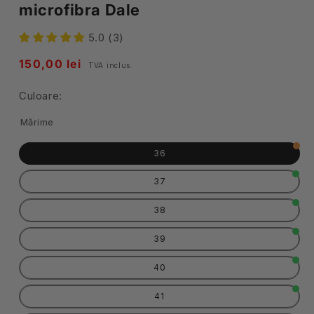
microfibra Dale
5.0 (3)
Pret
150,00 lei
TVA inclus.
obisnuit
Culoare:
Mărime
36
37
38
39
40
41