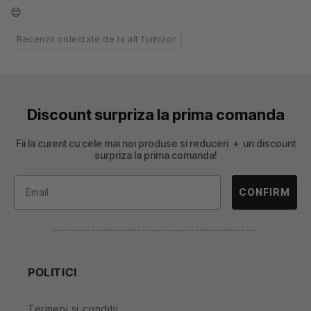
😍
Recenzii colectate de la alt furnizor
Discount surpriza la prima comanda
Fii la curent cu cele mai noi produse si reduceri + un discount
surpriza la prima comanda!
CONFIRM
-------------------------------------------------
POLITICI
Termeni si conditii