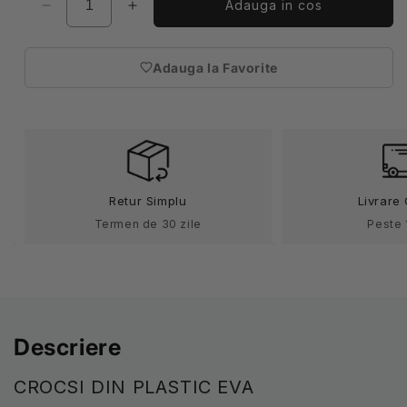
Adauga in cos
Reduceți
Creșteți
cantitatea
cantitatea
pentru
pentru
Adauga la Favorite
Saboti
Saboti
(necesita
bleumarin
bleumarin
autentificare)
eva
eva
bareta
bareta
unisex
unisex
Dan
Dan
Retur Simplu
Livrare 
Termen de 30 zile
Peste 
Descriere
CROCSI DIN PLASTIC EVA