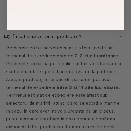
Întrebări Frecvente
În cât timp voi primi produsele?
Produsele cu bulina verde sunt in stocul nostru iar
termenul de expediere este de
2-3 zile lucrătoare
.
Produsele cu bulina portocalie sunt in stoc furnizor si
sunt comandate special pentru dvs. de la parteneri.
Aceste produse, in functie de partener, pot avea
termenul de expediere
intre 3 si 14 zile lucratoare
.
Termenul estimat de expediere este afisat sub
selectorul de marimi, atunci cand selectati o marime.
In cazul in care aveti nevoie urgenta de un produs,
puteti adresa o intrebare in chat pentru a confirma
disponibilitatea produselor. Pentru mai multe detalii