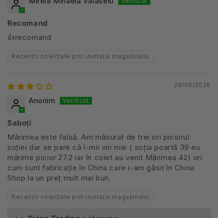
Mirela Mihaela Vataselu
Recomand
👍recomand
Recenzii colectate prin invitația magazinului
28/06/2026
Anonim
Saboți
Mărimea este falsă. Am măsurat de trei ori piciorul
soției dar se pare că î-mii vin mie ( soția poartă 39 eu
mărime picior 27.2 iar în colet au venit Mărimea 42) ori
cum sunt fabricație în China care i-am găsit în China
Shop la un preț mult mai bun.
Recenzii colectate prin invitația magazinului