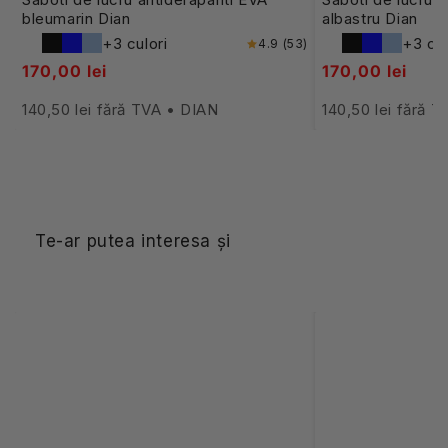
bleumarin Dian
albastru Dian
+3 culori
+3 cul
4.9 (53)
170,00 lei
170,00 lei
140,50 lei fără TVA • DIAN
140,50 lei fără 
Te-ar putea interesa și