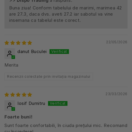
>>
Dispo Trading
a răspuns:
Buna ziua! Conform tabelului de marimi, marimea 42
are 27.3, daca dvs. aveti 27.2 iar sabotul va vine
insemana ca tabelul este corect.
22/05/2026
danut Buculei
Merita
Recenzii colectate prin invitația magazinului
23/03/2026
Iosif Dumitru
Foarte buni!
Sunt foarte confortabili, în ciuda prețului mic. Recomand
cu încredere!