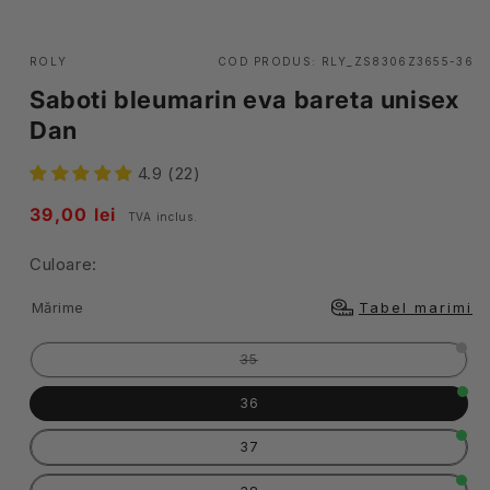
ROLY
COD PRODUS:
RLY_ZS8306Z3655-36
Saboti bleumarin eva bareta unisex
Dan
4.9 (22)
Pret
39,00 lei
TVA inclus.
obisnuit
Culoare:
Mărime
Tabel marimi
Varianta
35
are
stocul
epuizat
36
sau
este
indisponibilă
37