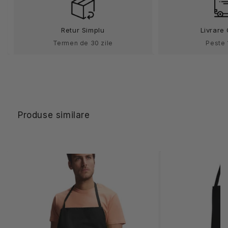
tercot
tercot
195g
195g
Retur Simplu
Livrare 
Missena
Missena
Termen de 30 zile
Peste 
Produse similare