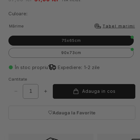
obisnuit
redus
Culoare:
Mărime
Tabel marimi
75x65cm
90x73cm
În stoc propriu
Expediere: 1-2 zile
Cantitate
Adauga in cos
Reduceți
Creșteți
cantitatea
cantitatea
pentru
pentru
Adauga la Favorite
Sort
Sort
(necesita
bucatarie
bucatarie
autentificare)
cu
cu
pieptar
pieptar
negru
negru