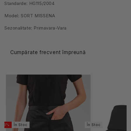
Standarde: HG115/2004
Model: SORT MISSENA
Sezonalitate: Primavara-Vara
Cumpărate frecvent împreună
-23%
În Stoc
În Stoc