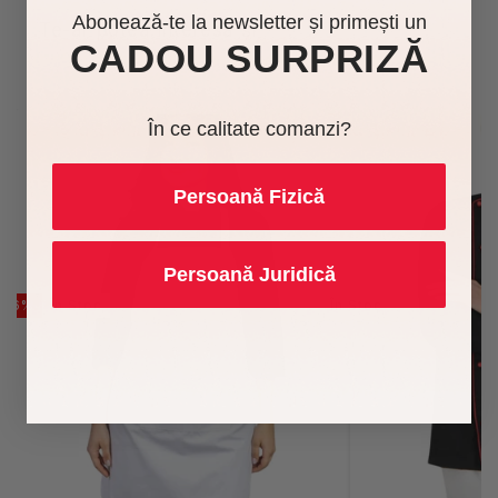
Abonează-te la newsletter și primești un
Te-ar putea interesa și
CADOU SURPRIZĂ
În ce calitate comanzi?
Persoană Fizică
Persoană Juridică
-16%
În Stoc
În Stoc