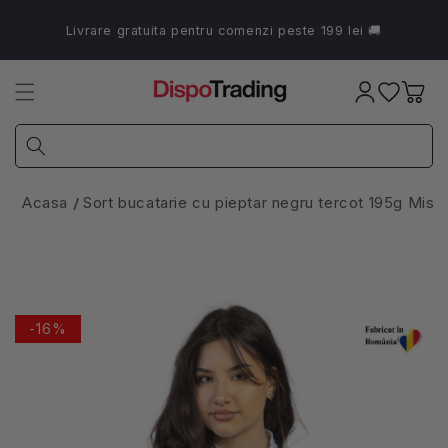
Salt la
conținut
Livrare gratuita pentru comenzi peste 199 lei 🚚
Coș
Acasa
Sort bucatarie cu pieptar negru tercot 195g Miss
-16%