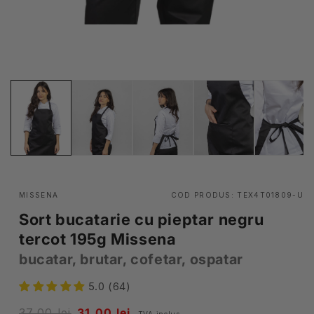
MISSENA
COD PRODUS:
TEX4T01809-U
Sort bucatarie cu pieptar negru
tercot 195g Missena
bucatar, brutar, cofetar, ospatar
5.0 (64)
Pret
37,00 lei
Pret
31,00 lei
TVA inclus.