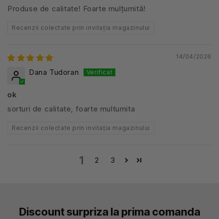
Produse de calitate! Foarte mulțumită!
Recenzii colectate prin invitația magazinului
14/04/2026
Dana Tudoran
ok
sorturi de calitate, foarte multumita
Recenzii colectate prin invitația magazinului
1
2
3
Discount surpriza la prima comanda