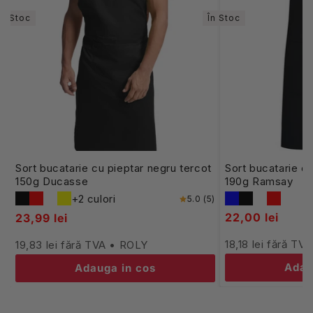
În Stoc
În Stoc
Sort bucatarie cu pieptar negru tercot
Sort bucatarie cu
150g Ducasse
190g Ramsay
+2 culori
5.0 (5)
22,00 lei
23,99 lei
18,18 lei fără TV
19,83 lei fără TVA • ROLY
Adau
Adauga in cos