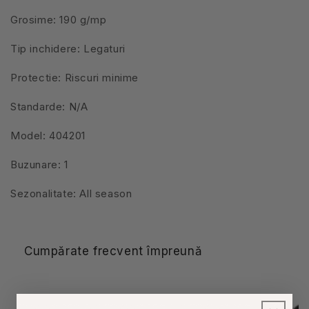
Grosime: 190 g/mp
Tip inchidere: Legaturi
Protectie: Riscuri minime
Standarde: N/A
Model: 404201
Buzunare: 1
Sezonalitate: All season
Cumpărate frecvent împreună