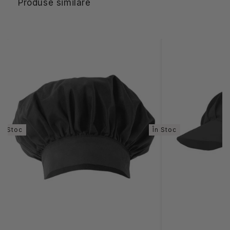
Produse similare
În Stoc
În Stoc