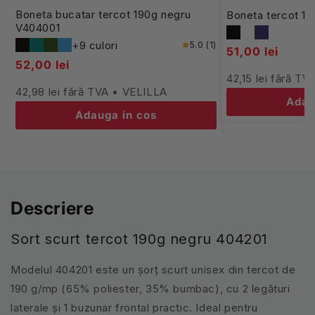
Boneta bucatar tercot 190g negru
Boneta tercot 1
V404001
+9 culori
5.0 (1)
51,00 lei
52,00 lei
42,15 lei fără T
42,98 lei fără TVA • VELILLA
Adau
Adauga in cos
Descriere
Sort scurt tercot 190g negru 404201
Modelul 404201 este un șorț scurt unisex din tercot de
190 g/mp (65% poliester, 35% bumbac), cu 2 legături
laterale și 1 buzunar frontal practic. Ideal pentru