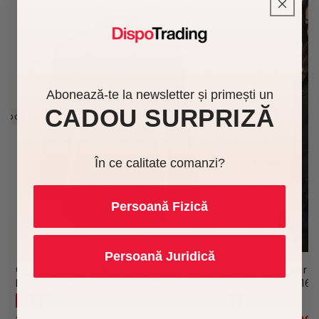
Abonează-te la newsletter și primești un
CADOU SURPRIZĂ
Stoc Limitat
-12%
În Stoc
În ce calitate comanzi?
Persoană Fizică
Persoană Juridică
Camasa neagra dama maneca 3/4
Tunica bucatar 
bumbac 125g Style
scurta poplin 16