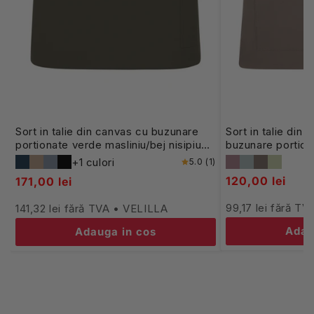
Sort in talie din canvas cu buzunare
Sort in talie din
portionate verde masliniu/bej nisipiu
buzunare portio
V404221B
+1 culori
5.0 (1)
120,00 lei
171,00 lei
99,17 lei fără T
141,32 lei fără TVA • VELILLA
Adau
Adauga in cos