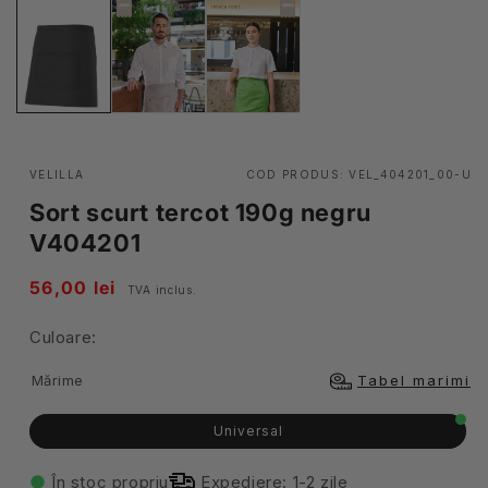
VELILLA
COD PRODUS:
VEL_404201_00-U
Sort scurt tercot 190g negru
V404201
Pret
56,00 lei
TVA inclus.
obisnuit
Culoare:
Mărime
Tabel marimi
Universal
În stoc propriu
Expediere: 1-2 zile