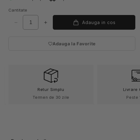
Cantitate
Adauga in cos
Reduceți
Creșteți
cantitatea
cantitatea
pentru
pentru
Adauga la Favorite
Sort
Sort
(necesita
scurt
scurt
autentificare)
tercot
tercot
190g
190g
negru
negru
V404201
V404201
Retur Simplu
Livrare 
Termen de 30 zile
Peste 