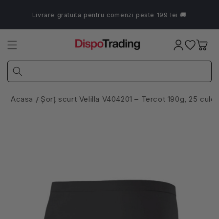
Salt la
conținut
Livrare gratuita pentru comenzi peste 199 lei 🚚
Coș
Acasa
Șorț scurt Velilla V404201 – Tercot 190g, 25 culor