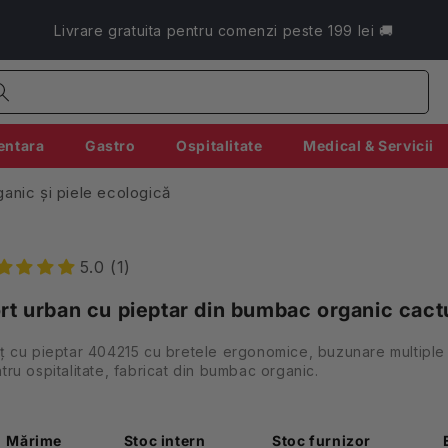
Livrare gratuita pentru comenzi peste 199 lei 🚚
entara
Gastro
Ospitalitate
Medical & Servicii
anic și piele ecologică
5.0 (1)
rt urban cu pieptar din bumbac organic cac
ț cu pieptar 404215 cu bretele ergonomice, buzunare multiple 
tru ospitalitate, fabricat din bumbac organic.
Mărime
Stoc intern
Stoc furnizor