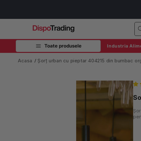
Salt la
conținut
Toate produsele
Industria Alim
Acasa
Șorț urban cu pieptar 404215 din bumbac org
So
Șor
pen