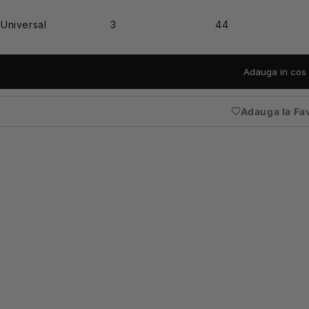
Universal
3
44
Adauga in cos
Adauga la Fa
(nece
auten