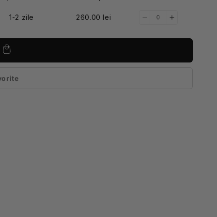
1-2 zile
260.00 lei
Reduceți
Creșteți
cantitatea
cantitatea
pentru
pentru
Universal
Universal
vorite
sita
tificare)