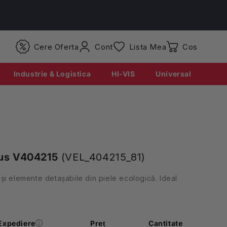
Conectati-
Cere Oferta
Cont
Lista Mea
Coș
va
Industrie & Logistica
HI-VIS
Universal
tus V404215
(VEL_404215_81)
și elemente detașabile din piele ecologică. Ideal
Expediere
Preț
Cantitate