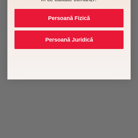
Persoană Fizică
Persoană Juridică