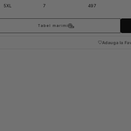
5XL
7
497
Tabel marimi
Adauga la Fa
(nece
auten