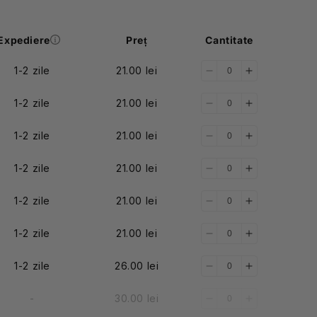
Expediere
Preț
Cantitate
1-2 zile
21.00 lei
Reduceți
Creșteți
cantitatea
cantitatea
1-2 zile
21.00 lei
pentru
pentru
Reduceți
Creșteți
XS
XS
cantitatea
cantitatea
1-2 zile
21.00 lei
pentru
pentru
Reduceți
Creșteți
S
S
cantitatea
cantitatea
1-2 zile
21.00 lei
pentru
pentru
Reduceți
Creșteți
M
M
cantitatea
cantitatea
1-2 zile
21.00 lei
pentru
pentru
Reduceți
Creșteți
L
L
cantitatea
cantitatea
1-2 zile
21.00 lei
pentru
pentru
Reduceți
Creșteți
XL
XL
cantitatea
cantitatea
1-2 zile
26.00 lei
pentru
pentru
Reduceți
Creșteți
2XL
2XL
cantitatea
cantitatea
-
30.00 lei
pentru
pentru
Reduceți
Creșteți
3XL
3XL