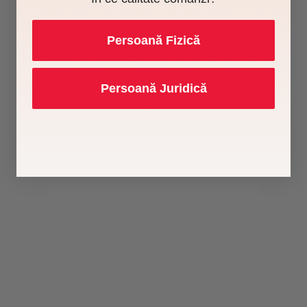
Persoană Fizică
Persoană Juridică