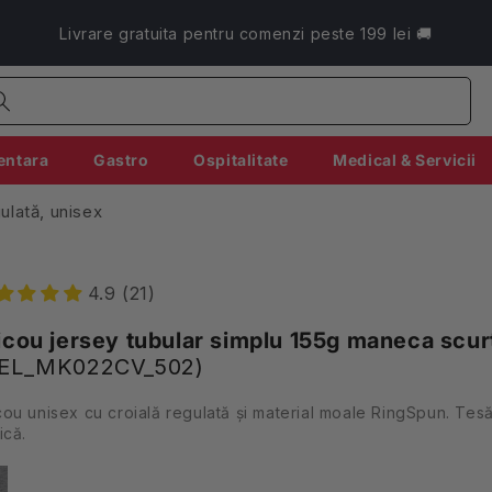
Livrare gratuita pentru comenzi peste 199 lei 🚚
entara
Gastro
Ospitalitate
Medical & Servicii
ulată, unisex
4.9 (21)
icou jersey tubular simplu 155g maneca scur
EL_MK022CV_502)
cou unisex cu croială regulată și material moale RingSpun. Tesă
ică.