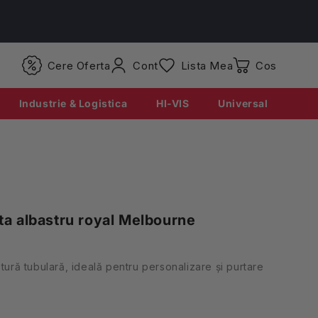
Conectati-
Cere Oferta
Cont
Lista Mea
Coș
va
Industrie & Logistica
HI-VIS
Universal
ta albastru royal Melbourne
tură tubulară, ideală pentru personalizare și purtare