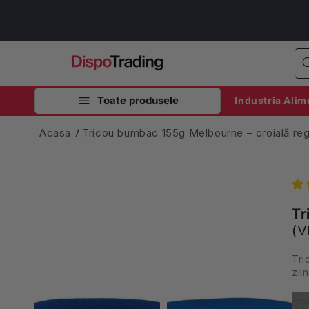
Salt la
conținut
Toate produsele
Industria Alim
Acasa
Tricou bumbac 155g Melbourne – croială reg
Tr
(V
Tri
ziln