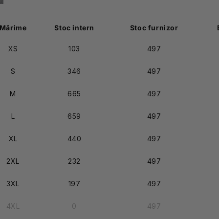
Mărime
Stoc intern
Stoc furnizor
XS
103
497
S
346
497
M
665
497
L
659
497
XL
440
497
2XL
232
497
3XL
197
497
4XL
0
497