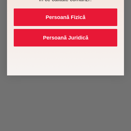
Persoană Fizică
Persoană Juridică