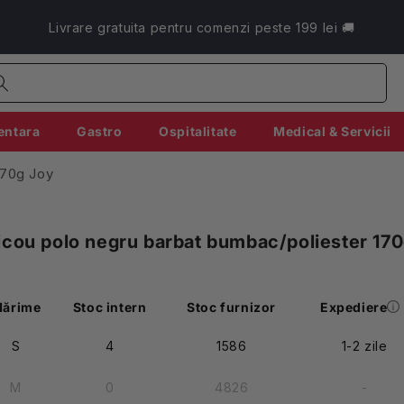
Livrare gratuita pentru comenzi peste 199 lei 🚚
entara
Gastro
Ospitalitate
Medical & Servicii
170g Joy
icou polo negru barbat bumbac/poliester 17
ărime
Stoc intern
Stoc furnizor
Expediere
S
4
1586
1-2 zile
M
0
4826
-