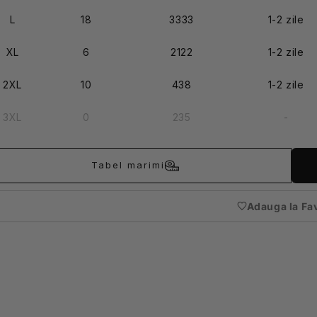
L
18
3333
1-2 zile
XL
6
2122
1-2 zile
2XL
10
438
1-2 zile
3XL
0
235
-
Tabel marimi
Adauga la Fa
(nece
auten