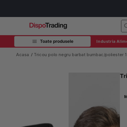
Salt la
conținut
Toate produsele
Industria Alim
Acasa
Tricou polo negru barbat bumbac/poliester 
Tr
M