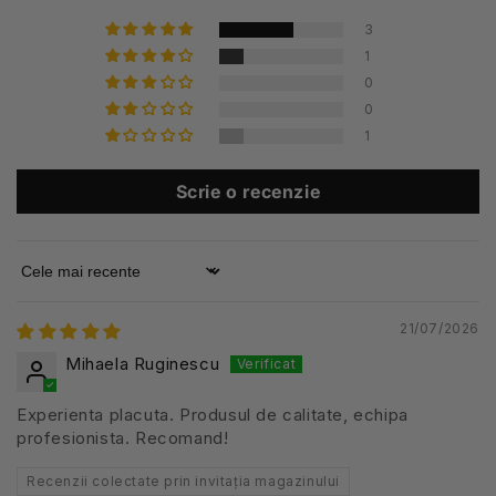
3
1
0
0
1
Scrie o recenzie
Sort by
21/07/2026
Mihaela Ruginescu
Experienta placuta. Produsul de calitate, echipa
profesionista. Recomand!
Recenzii colectate prin invitația magazinului