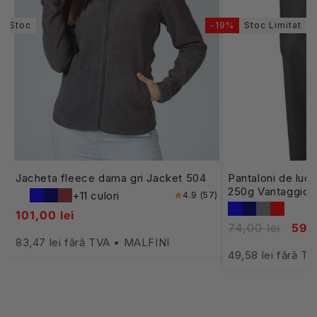
În Stoc
-19%
Stoc Limitat
Jacheta fleece dama gri Jacket 504
Pantaloni de luc
250g Vantaggio
+11 culori
4.9 (57)
101,00 lei
74,00 lei
59,9
83,47 lei fără TVA • MALFINI
49,58 lei fără 