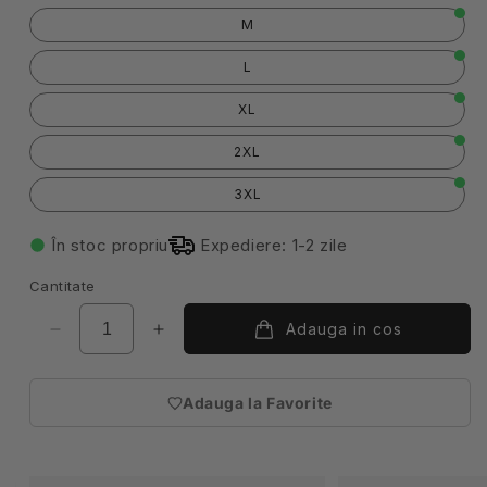
M
L
XL
2XL
3XL
În stoc propriu
Expediere: 1-2 zile
Cantitate
Adauga in cos
Reduceți
Creșteți
cantitatea
cantitatea
pentru
pentru
Adauga la Favorite
Tricou
Tricou
(necesita
polo
polo
autentificare)
maneca
maneca
scurta
scurta