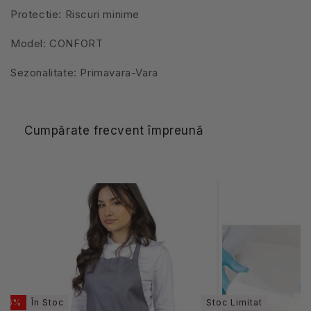
Protectie: Riscuri minime
Model: CONFORT
Sezonalitate: Primavara-Vara
Cumpărate frecvent împreună
-16%
În Stoc
Stoc Limitat