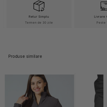
gri
gri
unisex
unisex
bumbac
bumbac
Retur Simplu
Livrare 
190g
190g
Confort
Confort
Termen de 30 zile
Peste 
Produse similare