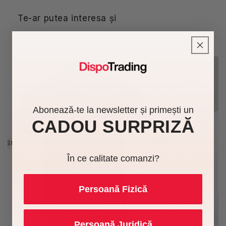
Te-ar putea interesa și
Abonează-te la newsletter și primești un
CADOU SURPRIZĂ
În Stoc
-10%
Stoc Limitat
În ce calitate comanzi?
Persoană Fizică
Persoană Juridică