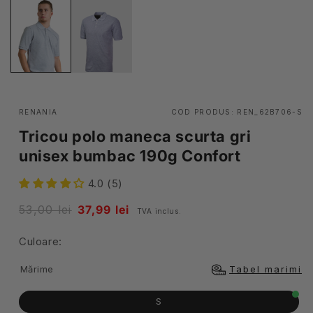
RENANIA
COD PRODUS:
REN_62B706-S
Tricou polo maneca scurta gri
unisex bumbac 190g Confort
4.0 (5)
Pret
53,00 lei
Pret
37,99 lei
TVA inclus.
obisnuit
redus
Culoare:
Mărime
Tabel marimi
S