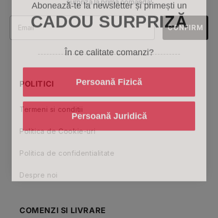
Abonează-te la newsletter și primești un
surpriza la prima comanda!
CADOU SURPRIZĂ
CONFIRM
În ce calitate comanzi?
-------------------------------------------------
Persoană Fizică
POLITICI
Termeni si conditii
Persoană Juridică
Politica de Cookie-uri
Politica de confidentialitate
Despre noi
COMENZI SI LIVRARE