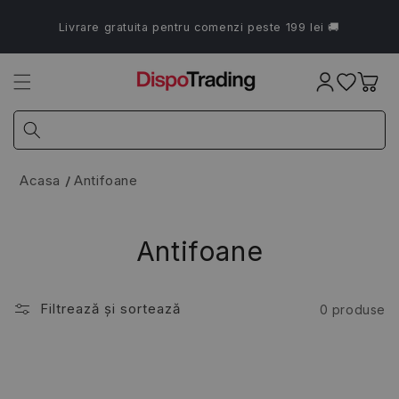
Salt la
conținut
Livrare gratuita pentru comenzi peste 199 lei 🚚
Coș
Acasa
Antifoane
Antifoane
Filtrează și sortează
0 produse