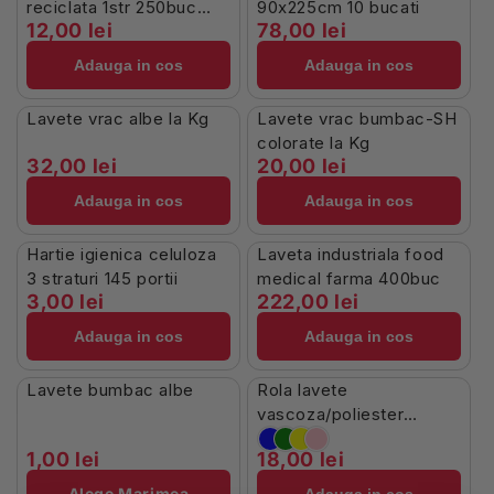
reciclata 1str 250buc
90x225cm 10 bucati
12,00 lei
78,00 lei
natur
Adauga in cos
Adauga in cos
În Stoc
În Stoc
Lavete vrac albe la Kg
Lavete vrac bumbac-SH
colorate la Kg
32,00 lei
20,00 lei
Adauga in cos
Adauga in cos
În Stoc
În Stoc
Hartie igienica celuloza
Laveta industriala food
3 straturi 145 portii
medical farma 400buc
3,00 lei
222,00 lei
Adauga in cos
Adauga in cos
Stoc Limitat
În Stoc
Lavete bumbac albe
Rola lavete
vascoza/poliester
40g/mp 39x32cm verzi
1,00 lei
18,00 lei
25buc Fala
Alege Marimea