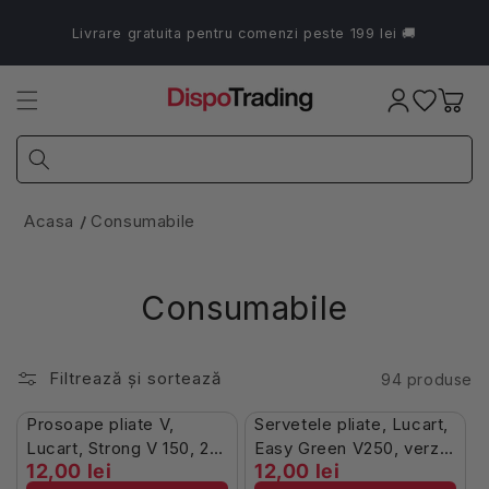
Salt la
conținut
Livrare gratuita pentru comenzi peste 199 lei 🚚
Coș
Acasa
Consumabile
Consumabile
Filtrează și sortează
94 produse
În Stoc
În Stoc
Prosoape pliate V,
Servetele pliate, Lucart,
Lucart, Strong V 150, 2
Easy Green V250, verzi,
12,00 lei
12,00 lei
str., celuloza alba, 150
1 strat, hartie reciclata,