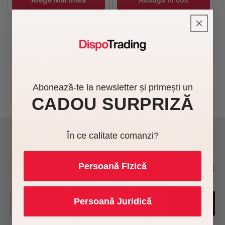
Adauga in cos
1
…
2
3
6
Abonează-te la newsletter și primești un
CADOU SURPRIZĂ
În ce calitate comanzi?
Discount surpriza la prima comanda
Persoană Fizică
Fii la curent cu cele mai noi produse si reduceri + un discount
surpriza la prima comanda!
Persoană Juridică
CONFIRM