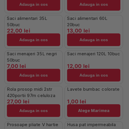
buc/pachet 863060
250 portii/pachet, 20
Adauga in cos
Adauga in cos
pachete/bax – 863063
În Stoc
În Stoc
Saci alimentari 35L
Saci alimentari 60L
50buc
20buc
22,00 lei
13,00 lei
Adauga in cos
Adauga in cos
În Stoc
În Stoc
Saci menajeri 35L negri
Saci menajeri 120L 10buc
50buc
7,00 lei
12,00 lei
Adauga in cos
Adauga in cos
În Stoc
Stoc Limitat
Rola prosop midi 2str
Lavete bumbac colorate
420portii 97m celuloza
27,00 lei
1,00 lei
Alege Marimea
Adauga in cos
În Stoc
În Stoc
Prosoape pliate V hartie
Husa pat impermeabila