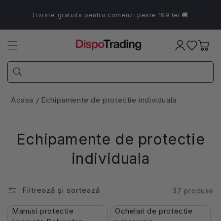
Salt la
conținut
Livrare gratuita pentru comenzi peste 199 lei 🚚
Coș
Acasa
Echipamente de protectie individuala
Echipamente de protectie
individuala
Filtrează și sortează
37 produse
În Stoc
În Stoc
Manusi protectie
Ochelari de protectie