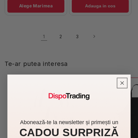
Alege Marimea
Adauga in cos
1
2
3
Te-ar putea interesa
Abonează-te la newsletter și primești un
CADOU SURPRIZĂ