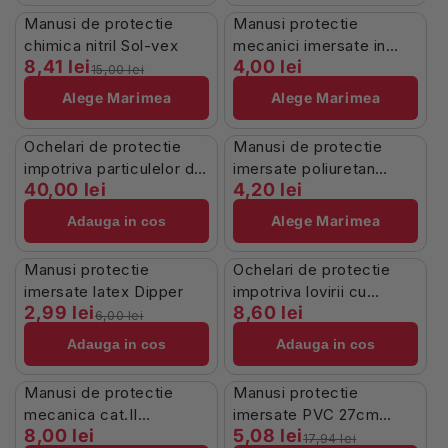
În Stoc
Stoc Limitat
Manusi de protectie
Manusi protectie
-44%
chimica nitril Sol-vex
mecanici imersate in
8,41 lei
4,00 lei
poliuretan Tech Black
15,00 lei
negre
Alege Marimea
Alege Marimea
În Stoc
Stoc Limitat
Ochelari de protectie
Manusi de protectie
impotriva particulelor de
imersate poliuretan
40,00 lei
4,20 lei
mare viteza
Sensor White
Alege Marimea
Adauga in cos
În Stoc
Stoc Furnizor
Manusi protectie
Ochelari de protectie
-50%
imersate latex Dipper
impotriva lovirii cu
2,99 lei
8,60 lei
particule solide Clear
6,00 lei
Adauga in cos
Adauga in cos
Stoc Furnizor
În Stoc
Manusi de protectie
Manusi protectie
-72%
mecanica cat.II
imersate PVC 27cm
8,00 lei
5,08 lei
poliuretan Ultrane 548
Redstart
17,94 lei