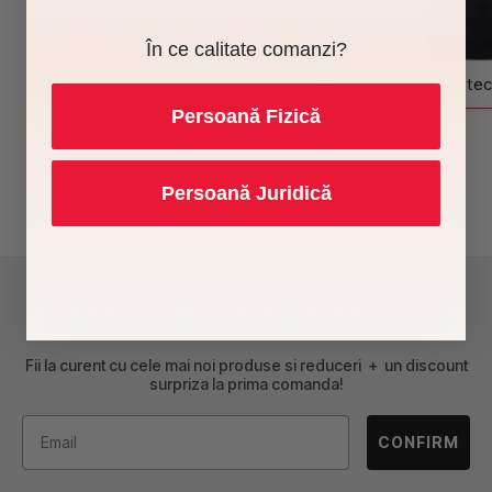
În ce calitate comanzi?
Manusi de protectie
Sorturi de protec
Persoană Fizică
Persoană Juridică
Discount surpriza la prima comanda
Fii la curent cu cele mai noi produse si reduceri + un discount
surpriza la prima comanda!
CONFIRM