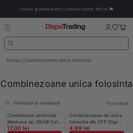
Salt la
conținut
Livrare gratuita pentru comenzi peste 199 lei 🚚
Coș
Acasa
Combinezoane unica folosinta
Combinezoane unica folosinta
Filtrează și sortează
11 produse
În Stoc
Stoc Limitat
Combinezon protectie
Combinezoane de unica
Medcare tip 3B/4B Cat.
folosinta alb SPP 20gr
17,00 lei
4,99 lei
III alb