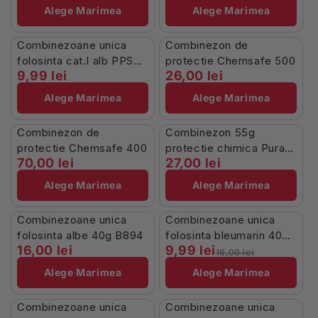
Alege Marimea
Alege Marimea
Stoc Limitat
În Stoc
Combinezoane unica
Combinezon de
folosinta cat.I alb PPSB
protectie Chemsafe 500
9,99 lei
26,00 lei
netesut 30gr
Alege Marimea
Alege Marimea
Stoc Limitat
Stoc Limitat
Combinezon de
Combinezon 55g
protectie Chemsafe 400
protectie chimica Pura
70,00 lei
27,00 lei
1.5 Renania alb (69B2)
Alege Marimea
Alege Marimea
Stoc Limitat
Stoc Limitat
Combinezoane unica
Combinezoane unica
-38%
folosinta albe 40g B894
folosinta bleumarin 40g
16,00 lei
9,99 lei
B894
16,00 lei
Alege Marimea
Alege Marimea
Stoc Limitat
Stoc Limitat
Combinezoane unica
Combinezoane unica
-55%
-100%