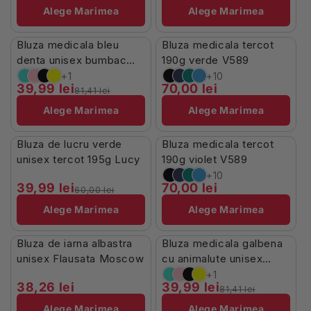
Alege Marimea
Alege Marimea
Stoc Limitat
Stoc Limitat
Bluza medicala bleu
Bluza medicala tercot
-51%
denta unisex bumbac
190g verde V589
115g Paris
+1
+10
39,99 lei
70,00 lei
81,41 lei
Alege Marimea
Alege Marimea
Stoc Limitat
În Stoc
Bluza de lucru verde
Bluza medicala tercot
-33%
unisex tercot 195g Lucy
190g violet V589
+10
39,99 lei
70,00 lei
60,00 lei
Alege Marimea
Alege Marimea
Stoc Limitat
Stoc Limitat
Bluza de iarna albastra
Bluza medicala galbena
-51%
unisex Flausata Moscow
cu animalute unisex
bumbac 115g Paris
+1
38,26 lei
39,99 lei
81,41 lei
Alege Marimea
Alege Marimea