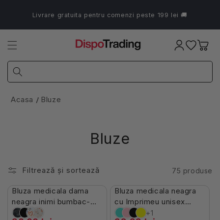
Salt la
conținut
Livrare gratuita pentru comenzi peste 199 lei 🚚
Coș
Acasa
Bluze
Bluze
Filtrează și sortează
75 produse
În Stoc
Stoc Limitat
Bluza medicala dama
Bluza medicala neagra
-51%
neagra inimi bumbac-
cu Imprimeu unisex
elastan 140g Bambina
bumbac 115g Paris
+1