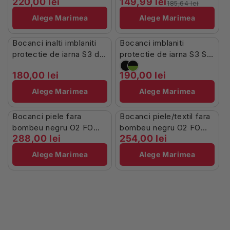
220,00 lei
149,99 lei
Vigili
185,64 lei
Alege Marimea
Alege Marimea
Stoc Limitat
Stoc Limitat
Bocanci inalti imblaniti
Bocanci imblaniti
protectie de iarna S3 din
protectie de iarna S3 SR
piele New North
FO CI New Jilin
180,00 lei
190,00 lei
Alege Marimea
Alege Marimea
Stoc Limitat
Stoc Limitat
Bocanci piele fara
Bocanci piele/textil fara
bombeu negru O2 FO
bombeu negru O2 FO
288,00 lei
254,00 lei
SRC Sirin Diegis
SRC Sirin Decebal
Alege Marimea
Alege Marimea