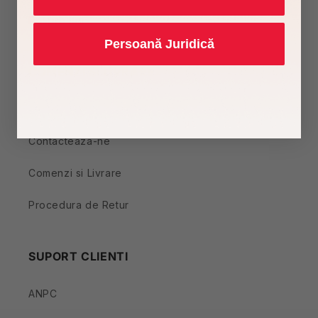
Despre noi
Persoană Juridică
COMENZI SI LIVRARE
OUTLET
Contacteaza-ne
Comenzi si Livrare
Procedura de Retur
SUPORT CLIENTI
ANPC