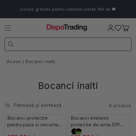
Salt la
conținut
Livrare gratuita pentru comenzi peste 199 lei 🚚
Coș
Acasa
Bocanci inalti
Bocanci inalti
Filtrează și sortează
6 produse
Stoc Limitat
Stoc Limitat
Bocanci protectie
Bocanci imblaniti
-19%
pentru paza si securitate
protectie de iarna S1P
O2/SR/FO din piele New
din piele New Jilin