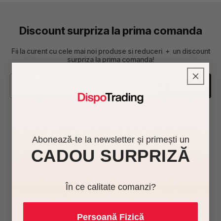
Discount surpriza la prima comanda
Fii la curent cu cele mai noi produse si reduceri + un discount
surpriza la prima comanda!
CONFIRM
-------------------------------------------------
Abonează-te la newsletter și primești un
POLITICI
CADOU SURPRIZĂ
Termeni si conditii
În ce calitate comanzi?
Politica de Cookie-uri
Politica de confidentialitate
Persoană Fizică