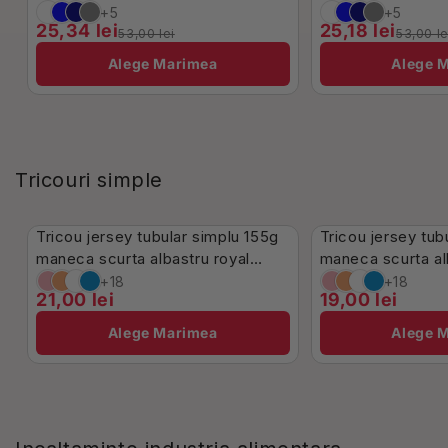
+5
+5
25,34 lei
25,18 lei
53,00 lei
53,00 le
Alege Marimea
Alege 
Tricouri simple
Stoc Limitat
În Stoc
Tricou jersey tubular simplu 155g
Tricou jersey tub
maneca scurta albastru royal
maneca scurta a
Melbourne
+18
+18
21,00 lei
19,00 lei
Alege Marimea
Alege 