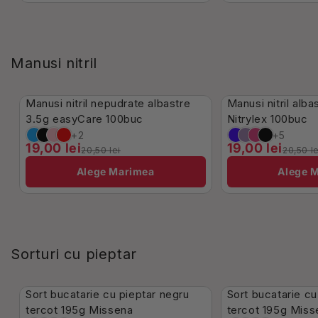
Manusi nitril
În Stoc
Stoc Limitat
Manusi nitril nepudrate albastre
Manusi nitril alb
-7%
-7%
3.5g easyCare 100buc
Nitrylex 100buc
+2
+5
19,00 lei
19,00 lei
20,50 lei
20,50 le
Alege Marimea
Alege 
Sorturi cu pieptar
În Stoc
În Stoc
Sort bucatarie cu pieptar negru
Sort bucatarie cu
-16%
-16%
tercot 195g Missena
tercot 195g Miss