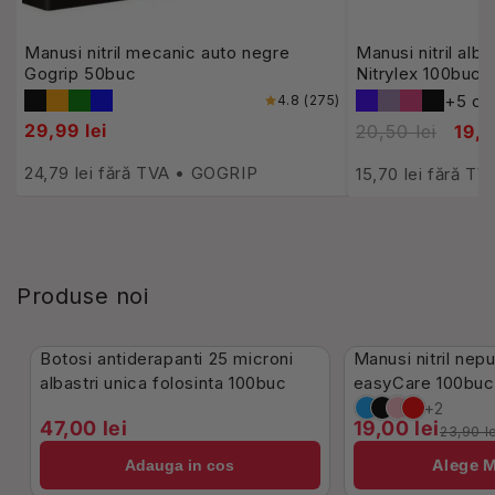
Manusi nitril mecanic auto negre
Manusi nitril alb
Gogrip 50buc
Nitrylex 100buc
+5 cul
4.8 (275)
29,99 lei
20,50 lei
19,0
24,79 lei fără TVA • GOGRIP
15,70 lei fără T
Produse noi
În Stoc
În Stoc
Botosi antiderapanti 25 microni
Manusi nitril nep
-21%
albastri unica folosinta 100buc
easyCare 100buc
+2
47,00 lei
19,00 lei
23,90 l
Alege 
Adauga in cos