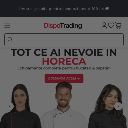
Salt la
conținut
Livrare gratuita pentru comenzi peste 199 lei 🚚
Coș