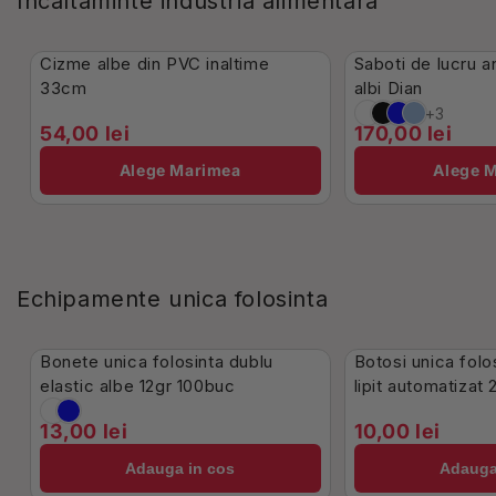
Incaltaminte industria alimentara
În Stoc
În Stoc
Cizme albe din PVC inaltime
Saboti de lucru a
33cm
albi Dian
+3
54,00 lei
170,00 lei
Alege Marimea
Alege 
Echipamente unica folosinta
dublu elastic
În Stoc
În Stoc
Bonete unica folosinta dublu
Botosi unica folo
elastic albe 12gr 100buc
lipit automatizat 
100buc
13,00 lei
10,00 lei
Adauga in cos
Adauga