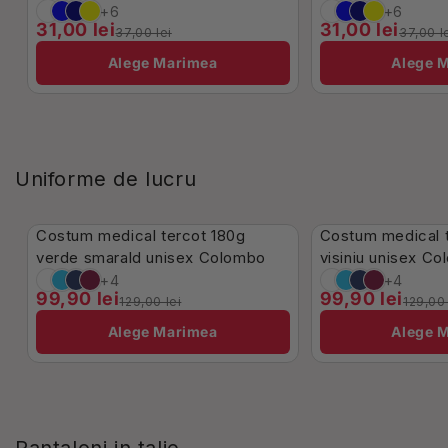
+6
+6
31,00 lei
31,00 lei
37,00 lei
37,00 l
Alege Marimea
Alege 
Uniforme de lucru
În Stoc
Stoc Limitat
Costum medical tercot 180g
Costum medical 
-23%
-23%
verde smarald unisex Colombo
visiniu unisex
+4
+4
99,90 lei
99,90 lei
129,00 lei
129,00 
Alege Marimea
Alege 