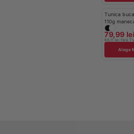
Tunica buca
-20%
În Stoc
110g maneca
negru V405
79,99 le
66,11 lei fără T
Brand:
Alege 