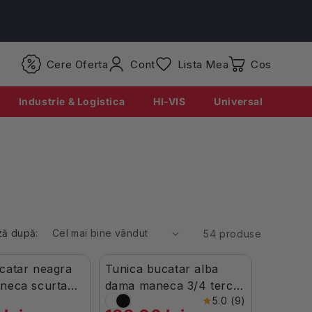
Conectati-
Cere Oferta
Cont
Lista Mea
Coș
va
Industrie & Logistica
HI-VIS
Universal
ză după:
54 produse
catar neagra
Tunica bucatar alba
t
În Stoc
neca scurta
dama maneca 3/4 tercot
5.0 (9)
0g Nozomi
195g Zoe