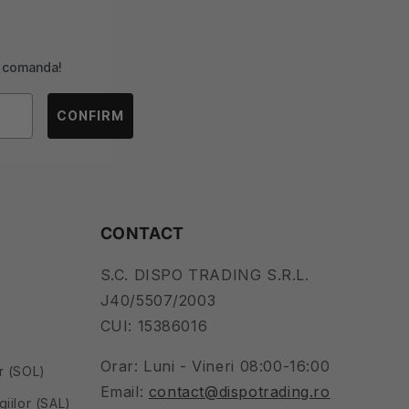
ma comanda!
CONFIRM
CONTACT
S.C. DISPO TRADING S.R.L.
J40/5507/2003
CUI: 15386016
Orar: Luni - Vineri 08:00-16:00
or (SOL)
Email:
contact@dispotrading.ro
giilor (SAL)