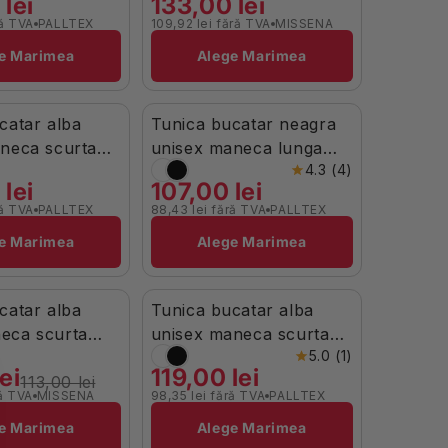
lei
133,00 lei
ră TVA
PALLTEX
109,92 lei fără TVA
MISSENA
Brand:
e Marimea
Alege Marimea
catar alba
Tunica bucatar neagra
Stoc Limitat
neca scurta
unisex maneca lunga
4.3 (4)
0g Nozomi
poplin 130g Nozomi LS
lei
107,00 lei
ră TVA
PALLTEX
88,43 lei fără TVA
PALLTEX
Brand:
e Marimea
Alege Marimea
catar alba
Tunica bucatar alba
toc
În Stoc
eca scurta
unisex maneca scurta
5.0 (1)
5g Alma
bumbac 200gr Koto
ei
119,00 lei
113,00 lei
ră TVA
MISSENA
98,35 lei fără TVA
PALLTEX
Brand:
e Marimea
Alege Marimea