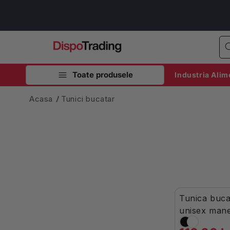
Salt la
conținut
Toate produsele
Industria Alim
Acasa
Tunici bucatar
Tunica buca
În Stoc
unisex man
poplin terc