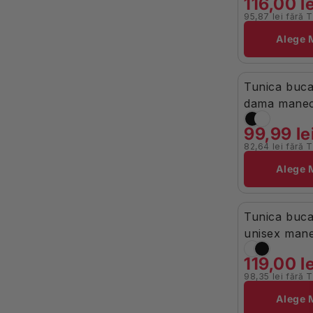
116,00 le
95,87 lei fără 
Brand:
Alege 
Tunica buca
-12%
În Stoc
dama manec
poplin 165g
99,99 le
82,64 lei fără 
Brand:
Alege 
Tunica buca
Stoc Limitat
unisex mane
bumbac 200
119,00 le
98,35 lei fără 
Brand:
Alege 