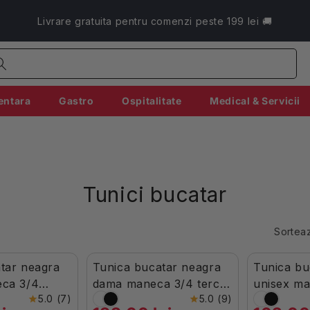
Livrare gratuita pentru comenzi peste 199 lei 🚚
entara
Gastro
Ospitalitate
Medical & Servicii
Tunici bucatar
Sortea
tar neagra
Tunica bucatar neagra
Tunica bu
În Stoc
Stoc Limita
eca 3/4
dama maneca 3/4 tercot
unisex ma
5.0 (7)
5.0 (9)
ot 200g Nobu
195g Zoe
poplin 13