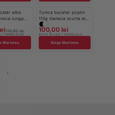
catar alba
Tunica bucatar poplin
 Limitat
Stoc Limitat
aneca lunga
110g maneca scurta alb
5g Nobu
V405201
ei
100,00 lei
116,92 lei
ră TVA
MISSENA
82,64 lei fără TVA
VELILLA
Brand:
e Marimea
Alege Marimea