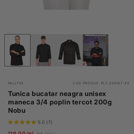
PALLTEX
COD PRODUS:
PLT_300107-XS
Tunica bucatar neagra unisex
maneca 3/4 poplin tercot 200g
Nobu
5.0 (7)
Pret
116,00 lei
TVA inclus.