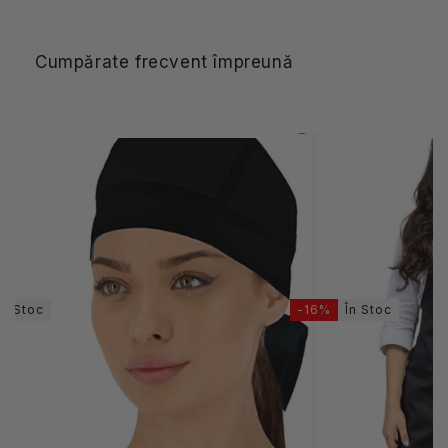
Cumpărate frecvent împreună
În Stoc
-16%
În Stoc