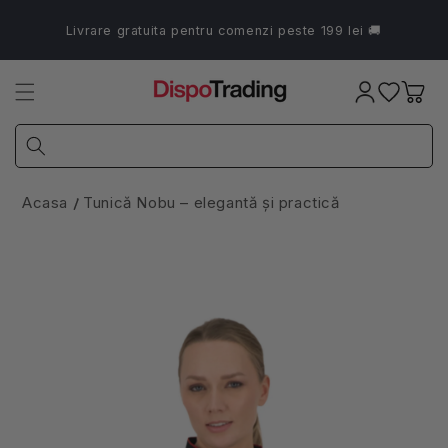
Salt la
conținut
Livrare gratuita pentru comenzi peste 199 lei 🚚
Coș
Acasa
Tunică Nobu – elegantă și practică