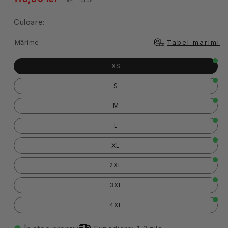
obisnuit
Culoare:
Mărime
Tabel marimi
XS
S
M
L
XL
2XL
3XL
4XL