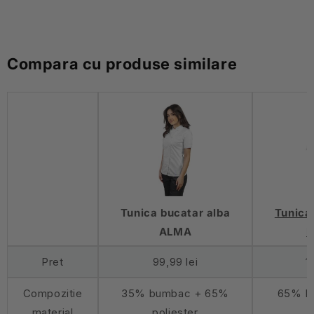
Compara cu produse similare
Tunica bucatar alba
Tunica
ALMA
Pret
99,99 lei
1
Compozitie
35% bumbac + 65%
65% Po
material
poliester