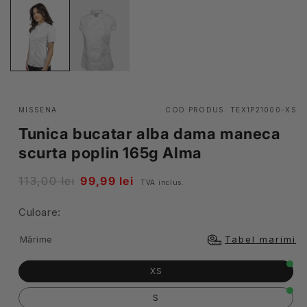
MISSENA
COD PRODUS:
TEX1P21000-XS
Tunica bucatar alba dama maneca
scurta poplin 165g Alma
Pret
113,00 lei
Pret
99,99 lei
TVA inclus.
obisnuit
redus
Culoare:
Mărime
Tabel marimi
XS
S