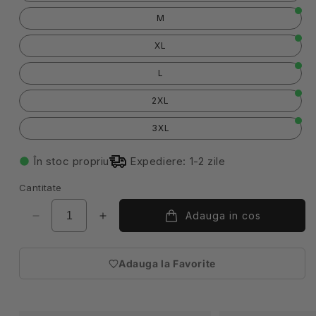
M
XL
L
2XL
3XL
În stoc propriu
Expediere: 1-2 zile
Cantitate
Adauga in cos
Reduceți
Creșteți
cantitatea
cantitatea
pentru
pentru
Adauga la Favorite
Tunica
Tunica
(necesita
bucatar
bucatar
autentificare)
alba
alba
dama
dama