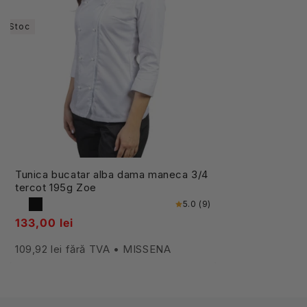
În Stoc
Tunica bucatar alba dama maneca 3/4
tercot 195g Zoe
5.0 (9)
133,00 lei
109,92 lei fără TVA • MISSENA