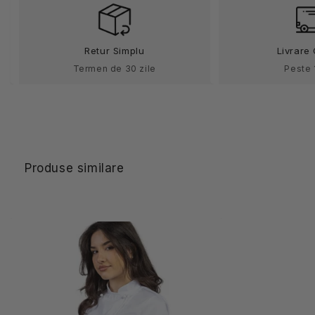
maneca
maneca
scurta
scurta
poplin
poplin
Retur Simplu
Livrare 
165g
165g
Alma
Alma
Termen de 30 zile
Peste 
Produse similare