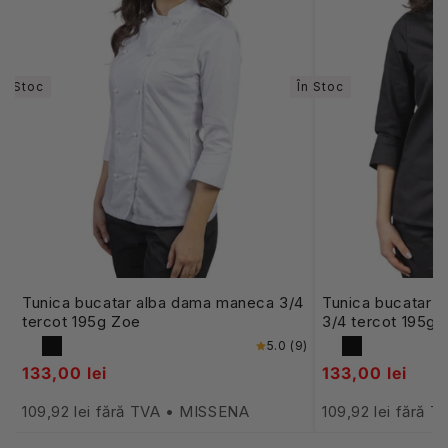
În Stoc
În Stoc
Tunica bucatar alba dama maneca 3/4
Tunica bucatar 
tercot 195g Zoe
3/4 tercot 195g 
5.0 (9)
133,00 lei
133,00 lei
109,92 lei fără TVA • MISSENA
109,92 lei fără 