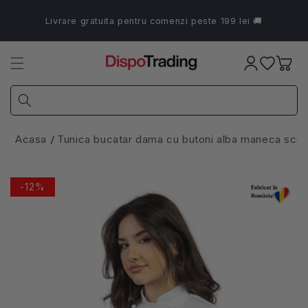
Salt la
conținut
Livrare gratuita pentru comenzi peste 199 lei 🚚
Coș
Acasa
Tunica bucatar dama cu butoni alba maneca scur
-12%