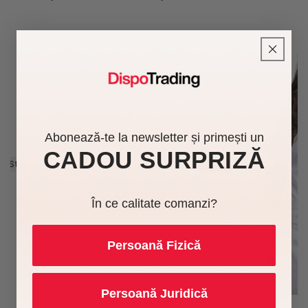
Abonează-te la newsletter și primești un
CADOU SURPRIZĂ
În Stoc
-16%
În Stoc
În ce calitate comanzi?
Persoană Fizică
Persoană Juridică