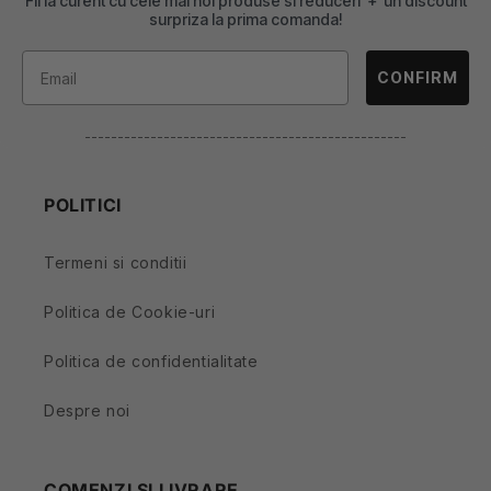
Fii la curent cu cele mai noi produse si reduceri + un discount
surpriza la prima comanda!
CONFIRM
-------------------------------------------------
POLITICI
Termeni si conditii
Politica de Cookie-uri
Politica de confidentialitate
Despre noi
COMENZI SI LIVRARE