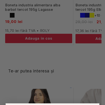
Boneta industria alimentara alba
Boneta industria
barbat tercot 195g Lagasse
tercot 195g Ellie
+10 cu
19,00 lei
29,00 lei
21,0
15,70 lei fără TVA • ROLY
17,36 lei fără T
Adauga in cos
Adau
Te-ar putea interesa și