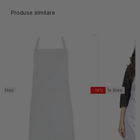
Produse similare
În Stoc
-16%
În Stoc