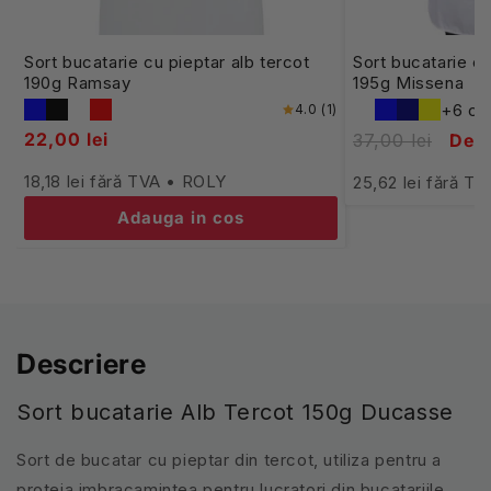
Sort bucatarie cu pieptar alb tercot
Sort bucatarie cu
190g Ramsay
195g Missena
+6 cul
4.0 (1)
22,00 lei
37,00 lei
De l
18,18 lei fără TVA • ROLY
25,62 lei fără 
Adauga in cos
Descriere
Sort bucatarie Alb Tercot 150g Ducasse
Sort de bucatar cu pieptar din tercot, utiliza pentru a
proteja imbracamintea pentru lucratori din bucatariile