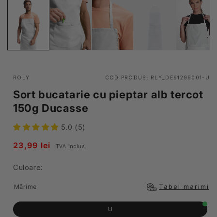
ROLY
COD PRODUS:
RLY_DE91299001-U
Sort bucatarie cu pieptar alb tercot
150g Ducasse
5.0 (5)
Pret
23,99 lei
TVA inclus.
obisnuit
Culoare:
Mărime
Tabel marimi
U