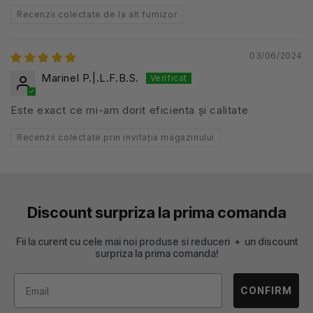
Recenzii colectate de la alt furnizor
03/06/2024
Marinel P.|.L.F.B.S.
Este exact ce mi-am dorit eficienta și calitate
Recenzii colectate prin invitația magazinului
Discount surpriza la prima comanda
Fii la curent cu cele mai noi produse si reduceri + un discount
surpriza la prima comanda!
CONFIRM