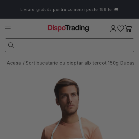
Salt la
conținut
Livrare gratuita pentru comenzi peste 199 lei 🚚
Coș
Acasa
Sort bucatarie cu pieptar alb tercot 150g Ducass