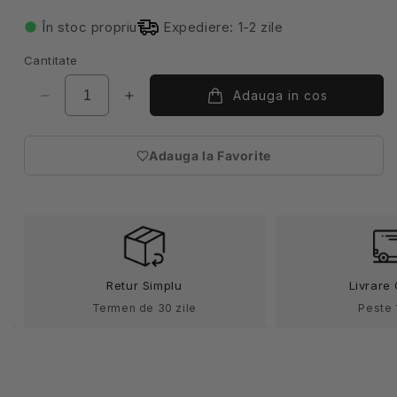
În stoc propriu
Expediere: 1-2 zile
Cantitate
Adauga in cos
Reduceți
Creșteți
cantitatea
cantitatea
pentru
pentru
Adauga la Favorite
Sort
Sort
(necesita
bucatarie
bucatarie
autentificare)
cu
cu
pieptar
pieptar
alb
alb
tercot
tercot
150g
150g
Retur Simplu
Livrare 
Ducasse
Ducasse
Termen de 30 zile
Peste 