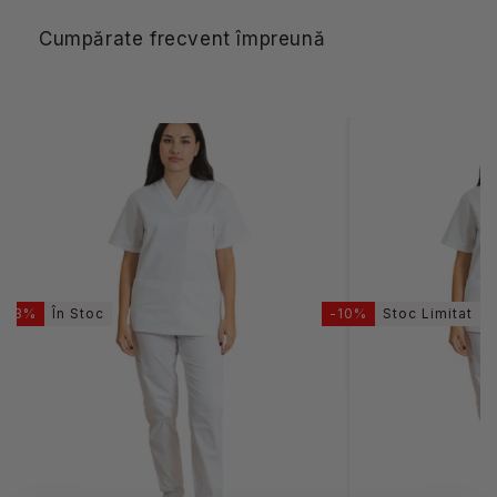
Cumpărate frecvent împreună
-23%
În Stoc
-10%
Stoc Limitat