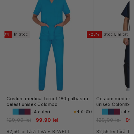
-23%
În Stoc
-23%
Stoc Limitat
Costum medical tercot 180g albastru
Costum medical 
celest unisex Colombo
unisex Colombo
+4 culori
+4 cul
4.8 (38)
129,00 lei
99,90 lei
129,00 lei
99,
82,56 lei fără TVA • B-WELL
82,56 lei fără 