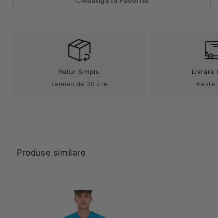
Adauga la Favorite
Costum
Costum
(necesita
medical
medical
autentificare)
tercot
tercot
180g
180g
albastru
albastru
royal
royal
unisex
unisex
Retur Simplu
Livrare 
Colombo
Colombo
Termen de 30 zile
Peste 
Produse similare