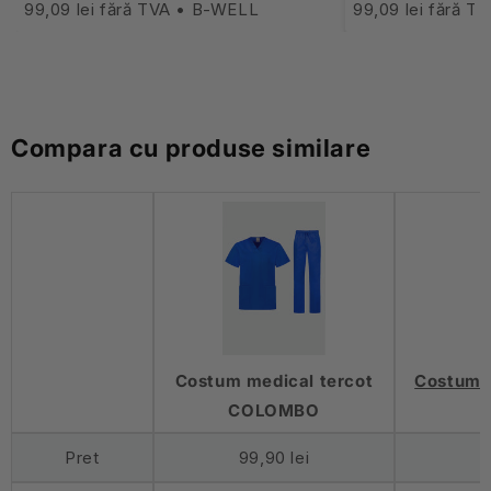
99,09 lei fără TVA • B-WELL
99,09 lei fără 
Compara cu produse similare
Costum medical tercot
Costum 
COLOMBO
Pret
99,90 lei
9