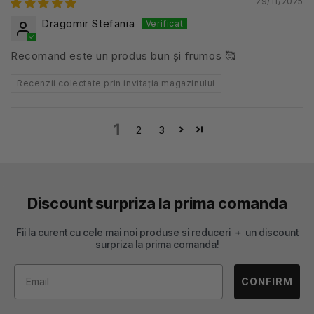
29/11/2025
Dragomir Stefania
Recomand este un produs bun și frumos 🥰
Recenzii colectate prin invitația magazinului
1
2
3
Discount surpriza la prima comanda
Fii la curent cu cele mai noi produse si reduceri + un discount
surpriza la prima comanda!
CONFIRM