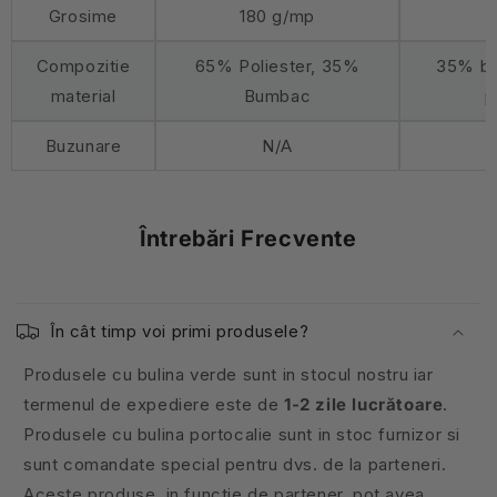
Grosime
180 g/mp
1
Compozitie
65% Poliester, 35%
35% b
material
Bumbac
p
Buzunare
N/A
Întrebări Frecvente
În cât timp voi primi produsele?
Produsele cu bulina verde sunt in stocul nostru iar
termenul de expediere este de
1-2 zile lucrătoare
.
Produsele cu bulina portocalie sunt in stoc furnizor si
sunt comandate special pentru dvs. de la parteneri.
Aceste produse, in functie de partener, pot avea