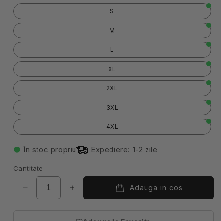
S
M
L
XL
2XL
3XL
4XL
În stoc propriu
Expediere: 1-2 zile
Cantitate
Adauga in cos
Reduceți
Creșteți
cantitatea
cantitatea
pentru
pentru