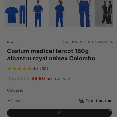
B-WELL
COD PRODUS:
PLT_430202-XS
Costum medical tercot 180g
albastru royal unisex Colombo
4.8 (38)
Pret
129,00 lei
Pret
99,90 lei
TVA inclus.
obisnuit
redus
Culoare:
Mărime
Tabel marimi
XS