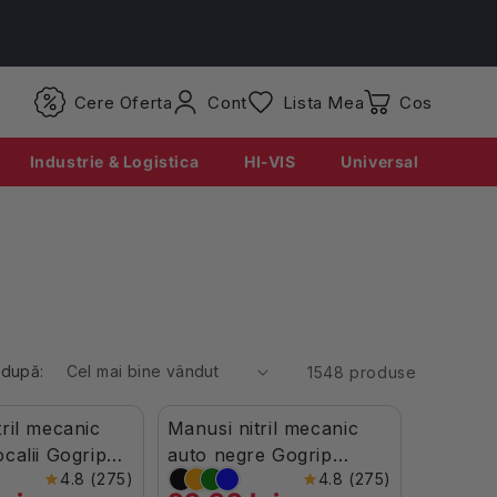
Conectati-
Cere Oferta
Cont
Lista Mea
Coș
va
Industrie & Logistica
HI-VIS
Universal
 după:
1548 produse
tril mecanic
Manusi nitril mecanic
Stoc Limitat
calii Gogrip
auto negre Gogrip
4.8 (275)
4.8 (275)
50buc