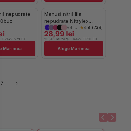
nil nepudrate
Manusi nitril lila
Stoc Limitat
00buc
nepudrate Nitrylex
+4 culori
4.8 (239)
100buc
ei
28,99 lei
ă TVA
VINYLEX
23,96 lei fără TVA
NITRYLEX
Brand:
e Marimea
Alege Marimea
97