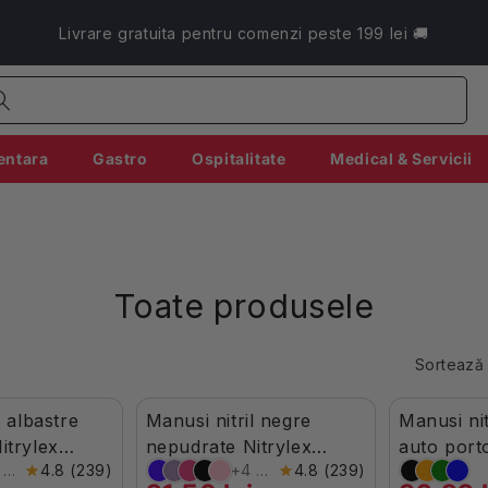
Livrare gratuita pentru comenzi peste 199 lei 🚚
entara
Gastro
Ospitalitate
Medical & Servicii
Toate produsele
Sortează
l albastre
Manusi nitril negre
Manusi ni
itat
-10%
În Stoc
În Stoc
itrylex
nepudrate Nitrylex
auto porto
+4 culori
4.8 (239)
+4 culori
4.8 (239)
100buc
50buc