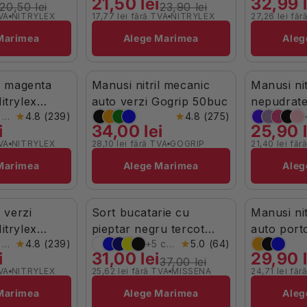
21,50 lei
32,99 l
20,50 lei
23,90 lei
TVA
NITRYLEX
17,77 lei fără TVA
NITRYLEX
27,26 lei făr
Brand:
Brand:
Marimea
Alege Marimea
Aleg
il magenta
Manusi nitril mecanic
Manusi nit
În Stoc
Stoc Limita
itrylex
auto verzi Gogrip 50buc
nepudrate
+4 culori
4.8 (239)
4.8 (275)
100buc
i
34,00 lei
25,90 l
TVA
NITRYLEX
28,10 lei fără TVA
GOGRIP
21,40 lei făr
Brand:
Brand:
Marimea
Alege Marimea
Aleg
l verzi
Sort bucatarie cu
Manusi ni
-16%
În Stoc
-7%
În St
itrylex
pieptar negru tercot
auto porto
+4 culori
4.8 (239)
+5 culori
5.0 (64)
195g Missena
Gripzzly 
i
31,00 lei
29,90 l
37,00 lei
TVA
NITRYLEX
25,62 lei fără TVA
MISSENA
24,71 lei făr
Brand:
Brand:
Marimea
Alege Marimea
Aleg