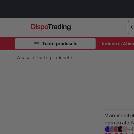
Salt la
conținut
Toate produsele
Industria Alim
Acasa
Toate produsele
Manusi nitri
-7%
Stoc Lim
nepudrate N
100buc