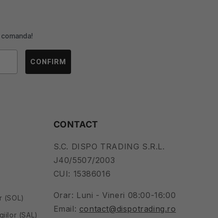
ma comanda!
CONFIRM
CONTACT
S.C. DISPO TRADING S.R.L.
J40/5507/2003
CUI: 15386016
Orar: Luni - Vineri 08:00-16:00
or (SOL)
Email:
contact@dispotrading.ro
giilor (SAL)