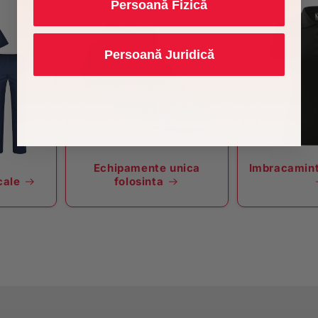
Persoană Fizică
Persoană Juridică
Echipamente unica
Imbracamint
cale
folosinta