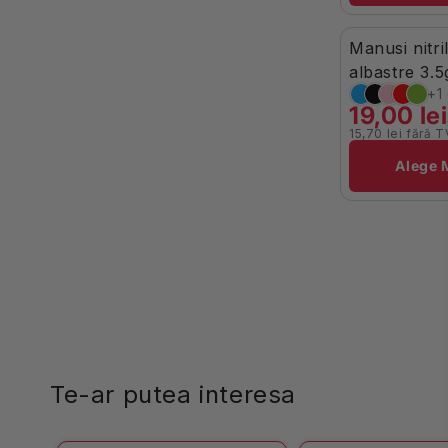
Manusi nitri
-7%
În Stoc
albastre 3.
100buc
19,00 lei
15,70 lei fără 
Brand:
Alege 
Te-ar putea interesa