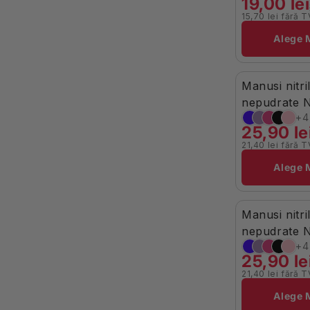
19,00 lei
15,70 lei fără 
Brand:
Alege 
Manusi nitr
Stoc Limitat
nepudrate N
100buc
25,90 le
21,40 lei fără 
Brand:
Alege 
Manusi nitri
Stoc Limitat
nepudrate N
100buc
25,90 le
21,40 lei fără 
Brand:
Alege 