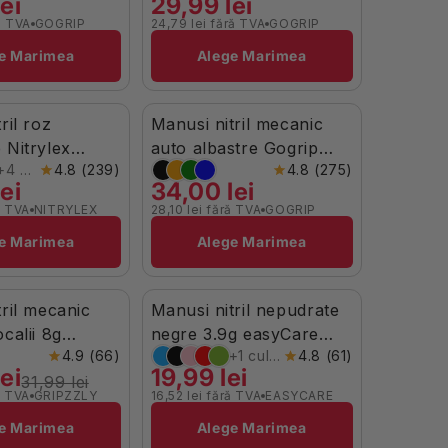
ei
29,99 lei
ă TVA
GOGRIP
24,79 lei fără TVA
GOGRIP
Brand:
e Marimea
Alege Marimea
ril roz
Manusi nitril mecanic
t
În Stoc
 Nitrylex
auto albastre Gogrip
+4 culori
4.8 (239)
4.8 (275)
50buc
ei
34,00 lei
ă TVA
NITRYLEX
28,10 lei fără TVA
GOGRIP
Brand:
e Marimea
Alege Marimea
tril mecanic
Manusi nitril nepudrate
oc
În Stoc
calii 8g
negre 3.9g easyCare
4.9 (66)
+1 culori
4.8 (61)
50buc
100buc
ei
19,99 lei
31,99 lei
ă TVA
GRIPZZLY
16,52 lei fără TVA
EASYCARE
Brand:
e Marimea
Alege Marimea