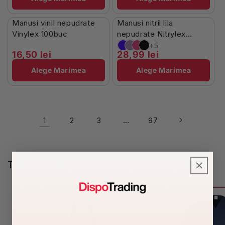
În Stoc
Stoc Limitat
Manusi vinil nepudrate
Manusi nitril lila
Vinylex 100buc
nepudrate Nitrylex
100buc
+5
16,50 lei
28,99 lei
Alege Marimea
Alege Marimea
1
…
2
3
97
Te-ar putea interesa