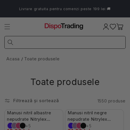
Salt la
conținut
Livrare gratuita pentru comenzi peste 199 lei 🚚
Coș
Acasa
Toate produsele
Toate produsele
Filtrează și sortează
1550 produse
Stoc Limitat
În Stoc
Manusi nitril albastre
Manusi nitril negre
-7%
-10%
nepudrate Nitrylex
nepudrate Nitrylex
100buc
100buc
+5
+5