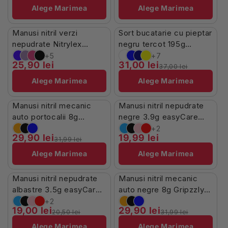
Alege Marimea
Alege Marimea
Stoc Limitat
În Stoc
Manusi nitril verzi
Sort bucatarie cu pieptar
-16%
nepudrate Nitrylex
negru tercot 195g
100buc
Missena
+5
+7
25,90 lei
31,00 lei
37,00 lei
Alege Marimea
Alege Marimea
În Stoc
În Stoc
Manusi nitril mecanic
Manusi nitril nepudrate
-7%
auto portocalii 8g
negre 3.9g easyCare
Gripzzly 50buc
100buc
+2
29,90 lei
19,99 lei
31,99 lei
Alege Marimea
Alege Marimea
În Stoc
În Stoc
Manusi nitril nepudrate
Manusi nitril mecanic
-7%
-7%
albastre 3.5g easyCare
auto negre 8g Gripzzly
100buc
50buc
+2
19,00 lei
29,90 lei
20,50 lei
31,99 lei
Alege Marimea
Alege Marimea