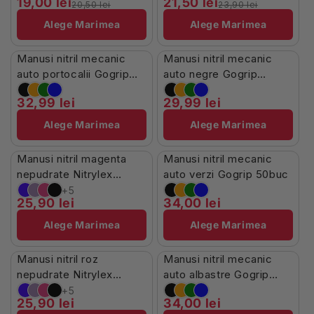
19,00 lei
21,50 lei
20,50 lei
23,90 lei
Alege Marimea
Alege Marimea
În Stoc
Stoc Limitat
Manusi nitril mecanic
Manusi nitril mecanic
auto portocalii Gogrip
auto negre Gogrip
50buc
50buc
32,99 lei
29,99 lei
Alege Marimea
Alege Marimea
Stoc Limitat
În Stoc
Manusi nitril magenta
Manusi nitril mecanic
nepudrate Nitrylex
auto verzi Gogrip 50buc
100buc
+5
25,90 lei
34,00 lei
Alege Marimea
Alege Marimea
Stoc Limitat
În Stoc
Manusi nitril roz
Manusi nitril mecanic
nepudrate Nitrylex
auto albastre Gogrip
100buc
50buc
+5
25,90 lei
34,00 lei