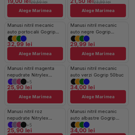
19,00 lei
21,50 lei
20,50 lei
23,90 lei
Alege Marimea
Alege Marimea
În Stoc
Stoc Limitat
Manusi nitril mecanic
Manusi nitril mecanic
auto portocalii Gogrip
auto negre Gogrip
50buc
50buc
32,99 lei
29,99 lei
Alege Marimea
Alege Marimea
Stoc Limitat
În Stoc
Manusi nitril magenta
Manusi nitril mecanic
nepudrate Nitrylex
auto verzi Gogrip 50buc
100buc
+5
25,90 lei
34,00 lei
Alege Marimea
Alege Marimea
Stoc Limitat
În Stoc
Manusi nitril roz
Manusi nitril mecanic
nepudrate Nitrylex
auto albastre Gogrip
100buc
50buc
+5
25,90 lei
34,00 lei