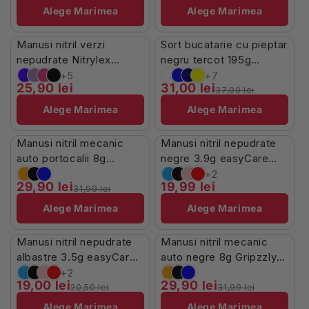
Alege Marimea
Alege Marimea
Stoc Limitat
În Stoc
Manusi nitril verzi
Sort bucatarie cu pieptar
-16%
nepudrate Nitrylex
negru tercot 195g
100buc
Missena
+5
+7
25,90 lei
31,00 lei
37,00 lei
Alege Marimea
Alege Marimea
În Stoc
În Stoc
Manusi nitril mecanic
Manusi nitril nepudrate
-7%
auto portocalii 8g
negre 3.9g easyCare
Gripzzly 50buc
100buc
+2
29,90 lei
19,99 lei
31,99 lei
Alege Marimea
Alege Marimea
În Stoc
În Stoc
Manusi nitril nepudrate
Manusi nitril mecanic
-7%
-7%
albastre 3.5g easyCare
auto negre 8g Gripzzly
100buc
50buc
+2
19,00 lei
29,90 lei
20,50 lei
31,99 lei
Alege Marimea
Alege Marimea