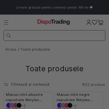
Salt la
conținut
Livrare gratuita pentru comenzi peste 199 lei 🚚
Coș
Acasa
Toate produsele
Toate produsele
Filtrează și sortează
1552 produse
Stoc Limitat
În Stoc
Manusi nitril albastre
Manusi nitril negre
-7%
-10%
nepudrate Nitrylex
nepudrate Nitrylex
100buc
100buc
+5
+5