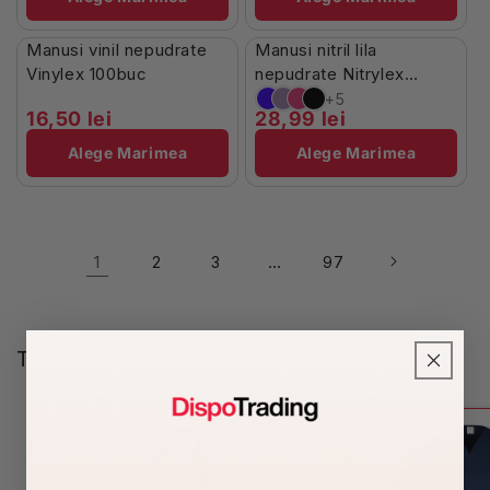
În Stoc
Stoc Limitat
Manusi vinil nepudrate
Manusi nitril lila
Vinylex 100buc
nepudrate Nitrylex
100buc
+5
16,50 lei
28,99 lei
Alege Marimea
Alege Marimea
1
…
2
3
97
Te-ar putea interesa