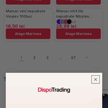
În Stoc
Stoc Limitat
Manusi vinil nepudrate
Manusi nitril lila
Vinylex 100buc
nepudrate Nitrylex
100buc
+5
16,50 lei
28,99 lei
Alege Marimea
Alege Marimea
1
…
2
3
97
Te-ar putea interesa