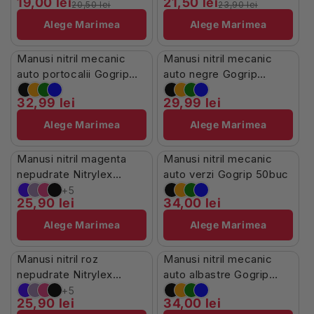
19,00 lei
21,50 lei
20,50 lei
23,90 lei
Alege Marimea
Alege Marimea
În Stoc
Stoc Limitat
Manusi nitril mecanic
Manusi nitril mecanic
auto portocalii Gogrip
auto negre Gogrip
50buc
50buc
32,99 lei
29,99 lei
Alege Marimea
Alege Marimea
Stoc Limitat
În Stoc
Manusi nitril magenta
Manusi nitril mecanic
nepudrate Nitrylex
auto verzi Gogrip 50buc
100buc
+5
25,90 lei
34,00 lei
Alege Marimea
Alege Marimea
Stoc Limitat
În Stoc
Manusi nitril roz
Manusi nitril mecanic
nepudrate Nitrylex
auto albastre Gogrip
100buc
50buc
+5
25,90 lei
34,00 lei