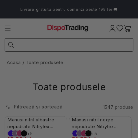
Salt la
conținut
Livrare gratuita pentru comenzi peste 199 lei 🚚
Coș
Acasa
Toate produsele
Toate produsele
Filtrează și sortează
1547 produse
Stoc Limitat
În Stoc
Manusi nitril albastre
Manusi nitril negre
-7%
-10%
nepudrate Nitrylex
nepudrate Nitrylex
100buc
100buc
+5
+5