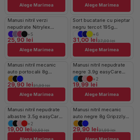
Alege Marimea
Alege Marimea
Stoc Limitat
În Stoc
Manusi nitril verzi
Sort bucatarie cu pieptar
-16%
nepudrate Nitrylex
negru tercot 195g
100buc
Missena
+5
+6
25,90 lei
31,00 lei
37,00 lei
Alege Marimea
Alege Marimea
În Stoc
În Stoc
Manusi nitril mecanic
Manusi nitril nepudrate
-7%
auto portocalii 8g
negre 3.9g easyCare
Gripzzly 50buc
100buc
+2
29,90 lei
19,99 lei
31,99 lei
Alege Marimea
Alege Marimea
În Stoc
În Stoc
Manusi nitril nepudrate
Manusi nitril mecanic
-7%
-7%
albastre 3.5g easyCare
auto negre 8g Gripzzly
100buc
50buc
+2
19,00 lei
29,90 lei
20,50 lei
31,99 lei
Alege Marimea
Alege Marimea