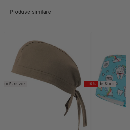
Produse similare
Stoc Furnizor
-19%
În Stoc