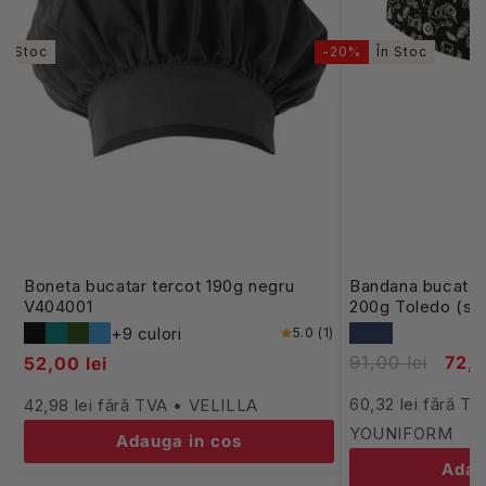
În Stoc
-20%
În Stoc
Boneta bucatar tercot 190g negru
Bandana bucatar 
V404001
200g Toledo (set
+9 culori
5.0 (1)
91,00 lei
72,9
52,00 lei
60,32 lei fără 
42,98 lei fără TVA • VELILLA
YOUNIFORM
Adauga in cos
Adau