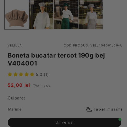
VELILLA
COD PRODUS:
VEL_404001_06-U
Boneta bucatar tercot 190g bej
V404001
5.0 (1)
Pret
52,00 lei
TVA inclus.
obisnuit
Culoare:
Mărime
Tabel marimi
Universal