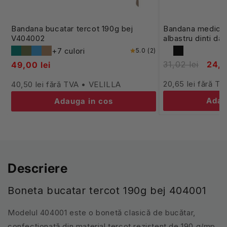
Bandana bucatar tercot 190g bej
Bandana medicala
V404002
albastru dinti da
+7 culori
5.0 (2)
31,02 lei
24,9
49,00 lei
20,65 lei fără 
40,50 lei fără TVA • VELILLA
Adau
Adauga in cos
Descriere
Boneta bucatar tercot 190g bej 404001
Modelul 404001 este o bonetă clasică de bucătar,
confecționată din material tercot rezistent de 190 g/mp.