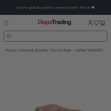
Salt la
conținut
Livrare gratuita pentru comenzi peste 199 lei 🚚
Coș
Acasa
Bonetă Bucătar Tercot Kaki – Velilla V404001