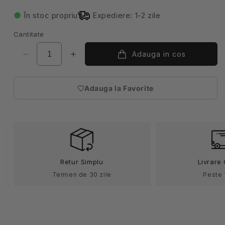
În stoc propriu
Expediere: 1-2 zile
Cantitate
Adauga in cos
Reduceți
Creșteți
cantitatea
cantitatea
pentru
pentru
Adauga la Favorite
Boneta
Boneta
(necesita
bucatar
bucatar
autentificare)
tercot
tercot
190g
190g
bej
bej
V404001
V404001
Retur Simplu
Livrare 
Termen de 30 zile
Peste 