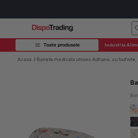
Salt la
conținut
Toate produsele
Industria Alim
Acasa
Boneta medicala unisex Adriana, cu bufnite,
Ba
Bon