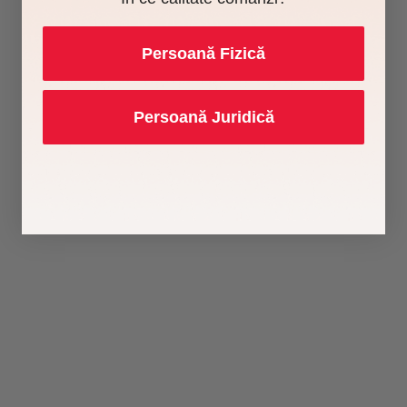
Persoană Fizică
Persoană Juridică