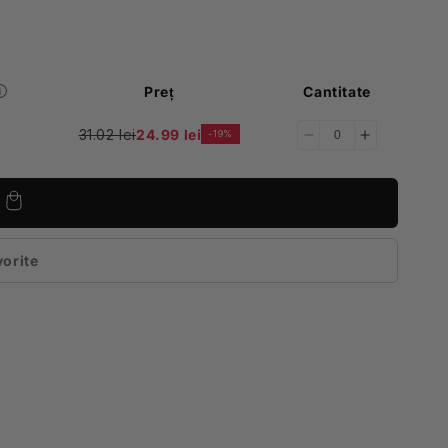
Preț
Cantitate
31.02 lei
24.99 lei
-19%
Reduceți
Creșteți
cantitatea
cantitatea
pentru
pentru
Universal
Universal
vorite
sita
tificare)