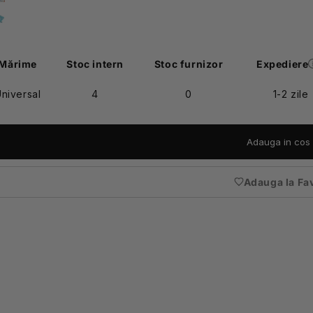
Mărime
Stoc intern
Stoc furnizor
Expediere
niversal
4
0
1-2 zile
Adauga in cos
Adauga la Fa
(nece
auten