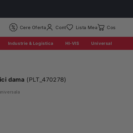
Conectati-
Cere Oferta
Cont
Lista Mea
Coș
va
Industrie & Logistica
HI-VIS
Universal
sici dama
(PLT_470278)
universala