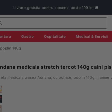
Livrare gratuita pentru comenzi peste 199 lei 🚚
entara
Gastro
Ospitalitate
Medical & Servicii
 poplin 140g
ndana medicala stretch tercot 140g caini pi
eta medicala unisex Adriana, cu bufnite, poplin 140g, marime 