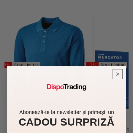
-48%
Stoc Limitat
-7%
Stoc Limitat
Abonează-te la newsletter și primești un
CADOU SURPRIZĂ
Tricou polo maneca lunga 190 g/mp
Manusi nitril alb