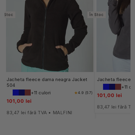
În Stoc
În Stoc
Jacheta fleece dama neagra Jacket
Jacheta fleece 
504
+11 cu
+11 culori
4.9 (57)
101,00 lei
101,00 lei
83,47 lei fără T
83,47 lei fără TVA • MALFINI