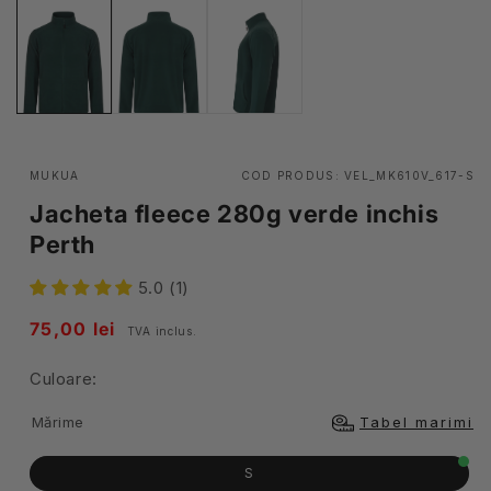
MUKUA
COD PRODUS:
VEL_MK610V_617-S
Jacheta fleece 280g verde inchis
Perth
5.0 (1)
Pret
75,00 lei
TVA inclus.
obisnuit
Culoare:
Mărime
Tabel marimi
S