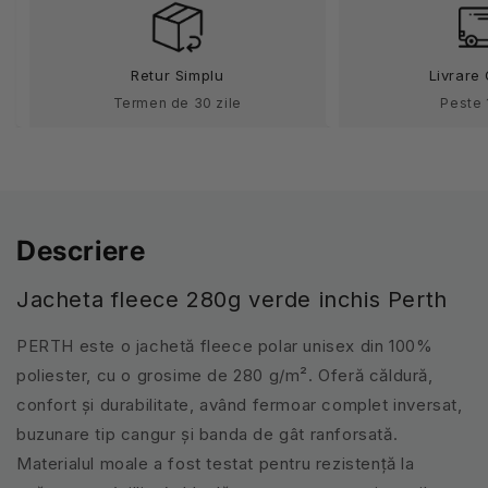
inchis
inchis
Perth
Perth
Retur Simplu
Livrare 
Termen de 30 zile
Peste 
Descriere
Jacheta fleece 280g verde inchis Perth
PERTH este o jachetă fleece polar unisex din 100%
poliester, cu o grosime de 280 g/m². Oferă căldură,
confort și durabilitate, având fermoar complet inversat,
buzunare tip cangur și banda de gât ranforsată.
Materialul moale a fost testat pentru rezistență la