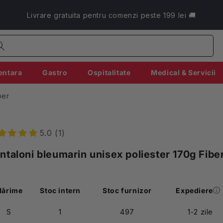
Livrare gratuita pentru comenzi peste 199 lei 🚚
entara
Gastro
Ospitalitate
Medical & Servicii
ber
5.0 (1)
ntaloni bleumarin unisex poliester 170g Fibe
ărime
Stoc intern
Stoc furnizor
Expediere
S
1
497
1-2 zile