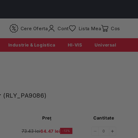
Conectati-
Cere Oferta
Cont
Lista Mea
Coș
va
Industrie & Logistica
HI-VIS
Universal
r
(RLY_PA9086)
Preț
Cantitate
73.43 lei
64.47 lei
-12%
Reduceți
Creșteți