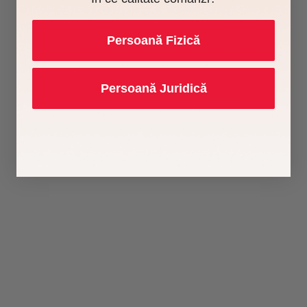
Persoană Fizică
Persoană Juridică