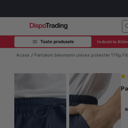
Salt la
conținut
Toate produsele
Industria Alim
Acasa
Pantaloni bleumarin unisex poliester 170g Fi
Pa
M