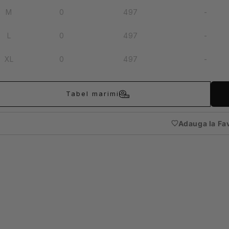
M
0
497
-
L
0
497
-
XL
0
497
-
Tabel marimi
Adauga la Fa
(nece
auten