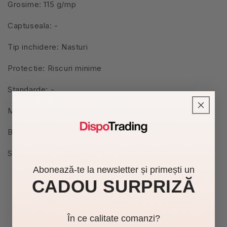
Grosime: 115 g/mp
Captuseala: -
Tip inchidere: Nasturi
Protectie: Riscuri minime
Standarde: -
Model: 405017S
Buzunare: 0
Sezonalitate: All season
Abonează-te la newsletter și primești un
CADOU SURPRIZĂ
Cumpărate frecvent împreună
În ce calitate comanzi?