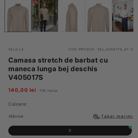
VELILLA
COD PRODUS:
VEL_405017S_47-S
Camasa stretch de barbat cu
maneca lunga bej deschis
V405017S
Pret
140,00 lei
TVA inclus.
obisnuit
Culoare:
Mărime
Tabel marimi
S