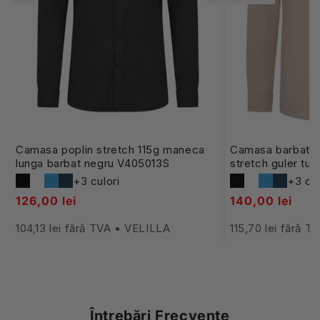
Camasa poplin stretch 115g maneca
Camasa barbat m
lunga barbat negru V405013S
stretch guler tun
V405013S
+3 culori
+3 cul
126,00 lei
140,00 lei
104,13 lei fără TVA • VELILLA
115,70 lei fără 
Întrebări Frecvente