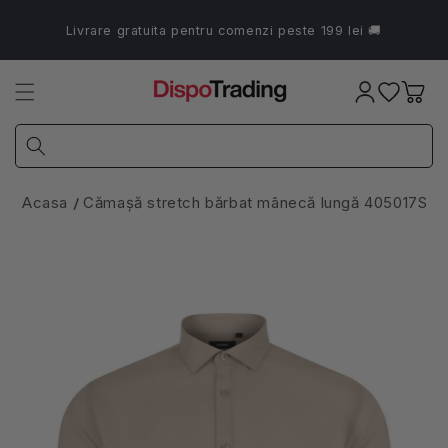
Salt la
conținut
Livrare gratuita pentru comenzi peste 199 lei 🚚
Coș
Acasa
Cămașă stretch bărbat mânecă lungă 405017S