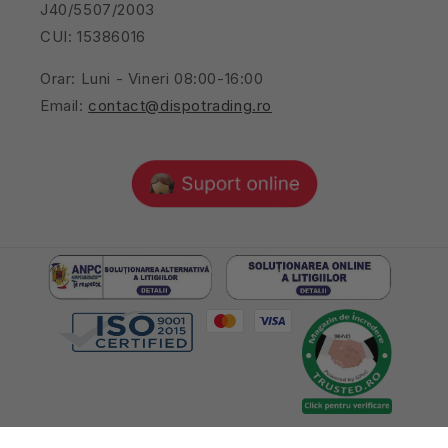
J40/5507/2003
CUI: 15386016
Orar: Luni - Vineri 08:00-16:00
Email:
contact@dispotrading.ro
© 2026,
Toate drepturile rezervate Dispo Trading SRL, RO15386016,