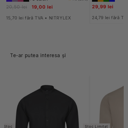
29,99 lei
20,50 lei
19,00 lei
24,79 lei fără T
15,70 lei fără TVA • NITRYLEX
Te-ar putea interesa și
În Stoc
Stoc Limitat