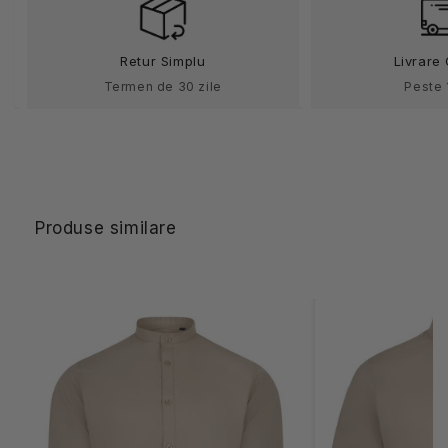
cu
cu
maneca
maneca
lunga
lunga
Retur Simplu
Livrare 
bej
bej
deschis
deschis
Termen de 30 zile
Peste 
V405017S
V405017S
Produse similare