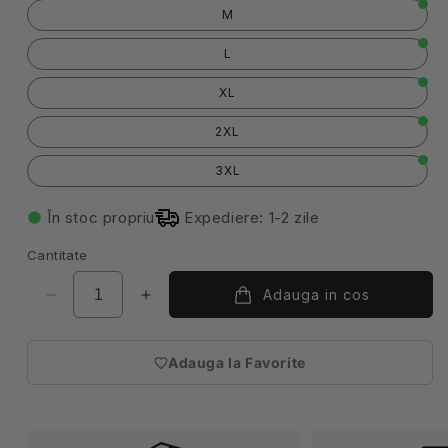
M
L
XL
2XL
3XL
În stoc propriu
Expediere: 1-2 zile
Cantitate
Adauga in cos
Reduceți
Creșteți
cantitatea
cantitatea
pentru
pentru
Adauga la Favorite
Camasa
Camasa
(necesita
stretch
stretch
autentificare)
de
de
barbat
barbat