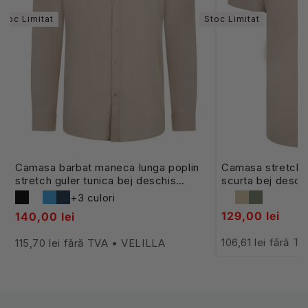
Stoc Limitat
Stoc Limitat
Camasa barbat maneca lunga poplin
Camasa stretch 
stretch guler tunica bej deschis
scurta bej desc
V405013S
+3 culori
129,00 lei
140,00 lei
106,61 lei fără 
115,70 lei fără TVA • VELILLA