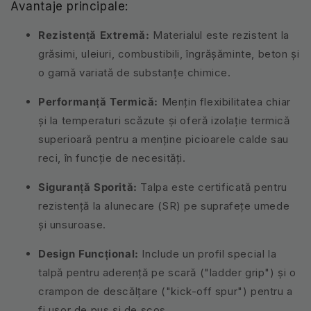
Avantaje principale:
Rezistență Extremă:
Materialul este rezistent la
grăsimi, uleiuri, combustibili, îngrășăminte, beton și
o gamă variată de substanțe chimice.
Performanță Termică:
Mențin flexibilitatea chiar
și la temperaturi scăzute și oferă izolație termică
superioară pentru a menține picioarele calde sau
reci, în funcție de necesități.
Siguranță Sporită:
Talpa este certificată pentru
rezistență la alunecare (SR) pe suprafețe umede
și unsuroase.
Design Funcțional:
Include un profil special la
talpă pentru aderență pe scară ("ladder grip") și o
crampon de descălțare ("kick-off spur") pentru a
fi ușor de pus și de scos.