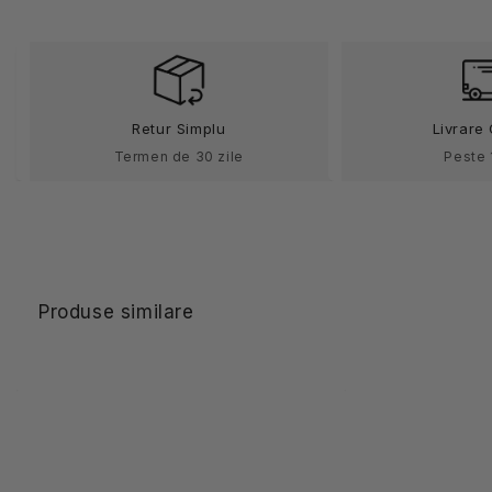
premium
premium
fara
fara
bombeu
bombeu
O4
O4
Steplite
Steplite
Retur Simplu
Livrare 
EasyGrip
EasyGrip
Bekina
Bekina
Termen de 30 zile
Peste 
Produse similare