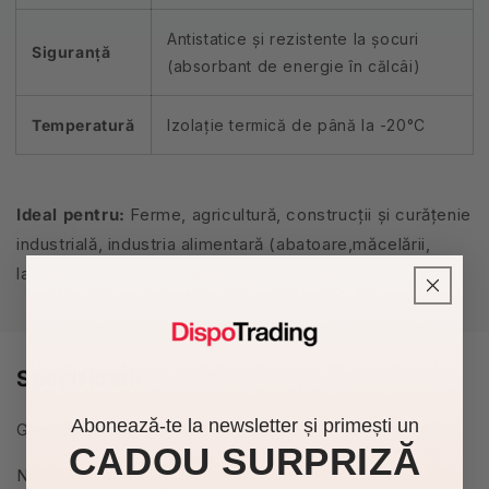
Antistatice și rezistente la șocuri
Siguranță
(absorbant de energie în călcâi)
Temperatură
Izolație termică de până la -20°C
Ideal pentru:
Ferme, agricultură, construcții și curățenie
industrială, industria alimentară (abatoare,măcelării,
lactate, procesare legume),
Specificatii
Abonează-te la newsletter și primești un
Gen: Unisex
CADOU SURPRIZĂ
Nuanta culoare: Verde