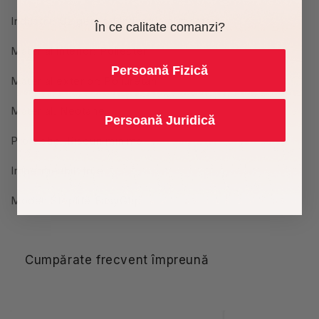
Industrii: Uz general,Industria alimentara
În ce calitate comanzi?
Material interior: Poliester
Persoană Fizică
Material exterior: Poliuretan
Material: Neotane
Persoană Juridică
Protectie: Riscuri minime
Impermeabil: true
Model: Steplite EasyGrip
Cumpărate frecvent împreună