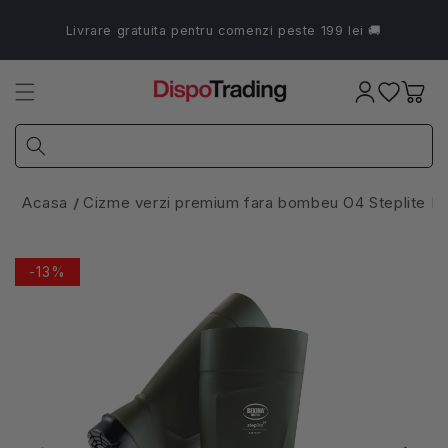
Salt la
conținut
Livrare gratuita pentru comenzi peste 199 lei 🚚
Coș
Acasa
Cizme verzi premium fara bombeu O4 Steplite Ea
-13%