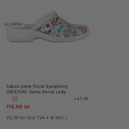
Stoc Limitat
Saboti piele Floral Symphony
OB/E/SRC dama Aerial Lady
4.5 (8)
113,00 lei
93,39 lei fără TVA • B-WELL