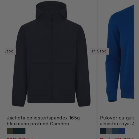
În Stoc
În Stoc
Jacheta poliester/spandex 165g
Pulover cu guler
bleumarin profund Camden
albastru royal Av