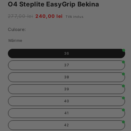
O4 Steplite EasyGrip Bekina
Pret
277,00 lei
Pret
240,00 lei
TVA inclus.
obisnuit
redus
Culoare:
Mărime
36
37
38
39
40
41
42