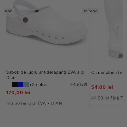
În Stoc
În Stoc
Saboti de lucru antiderapanti EVA albi
Cizme albe din 
Dian
+3 culori
4.9 (53)
54,00 lei
170,00 lei
44,63 lei fără 
140,50 lei fără TVA • DIAN