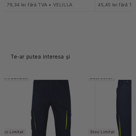
79,34 lei fără TVA • VELILLA
45,45 lei fără T
Te-ar putea interesa și
100% bumbac
Best seller
Stoc Limitat
Stoc Limitat