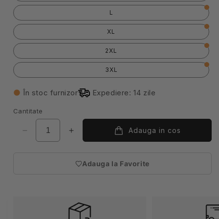
L
XL
2XL
3XL
În stoc furnizor
Expediere: 14 zile
Cantitate
Adauga in cos
Reduceți
Creșteți
cantitatea
cantitatea
pentru
pentru
Adauga la Favorite
Pantaloni
Pantaloni
(necesita
reflectorizanti
reflectorizanti
autentificare)
tercot
tercot
190g
190g
bleumarin/galben
bleumarin/galben
V303003
V303003