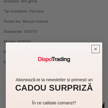
Grosime: 190 g/mp
Tip inchidere: Fermoar
Protectie: Riscuri minime
Standarde: 20471/1
Model: 303003
Buzunare: 5
Sezonalitate: All season
Abonează-te la newsletter și primești un
Cumpărate frecvent împreună
CADOU SURPRIZĂ
Economic
În ce calitate comanzi?