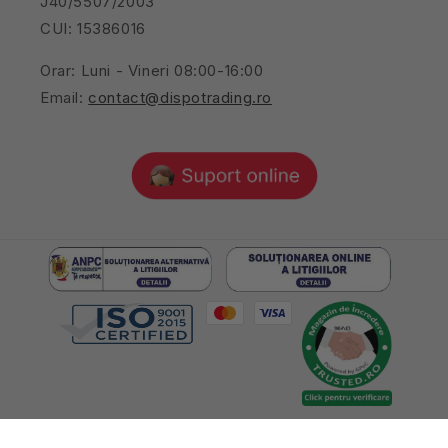
J40/5507/2003
CUI: 15386016
Orar: Luni - Vineri 08:00-16:00
Email:
contact@dispotrading.ro
© 2026,
Toate drepturile rezervate Dispo Trading SRL, RO15386016,