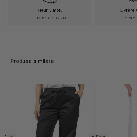
Retur Simplu
Livrare 
Termen de 30 zile
Peste 
Produse similare
În Stoc
În Stoc