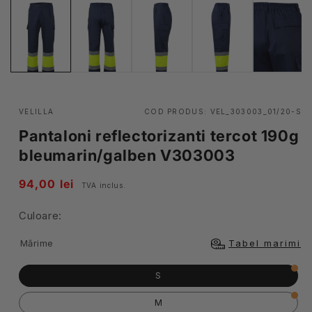
VELILLA
COD PRODUS:
VEL_303003_01/20-S
Pantaloni reflectorizanti tercot 190g
bleumarin/galben V303003
Pret
94,00 lei
TVA inclus.
obisnuit
Culoare:
Mărime
Tabel marimi
S
M