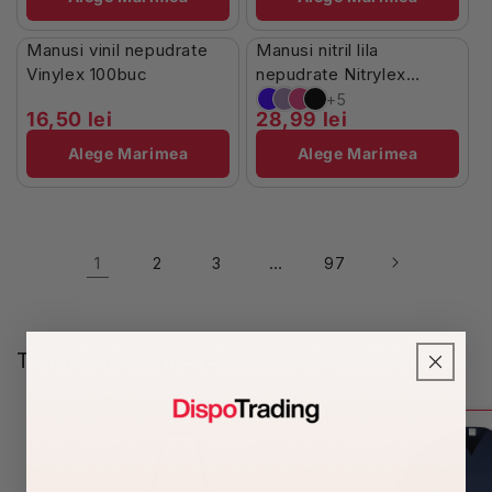
În Stoc
Stoc Limitat
Manusi vinil nepudrate
Manusi nitril lila
Vinylex 100buc
nepudrate Nitrylex
100buc
+5
16,50 lei
28,99 lei
Alege Marimea
Alege Marimea
1
…
2
3
97
Te-ar putea interesa