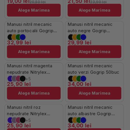
19,00 lei
21,50 lei
20,50 lei
23,90 lei
Alege Marimea
Alege Marimea
În Stoc
Stoc Limitat
Manusi nitril mecanic
Manusi nitril mecanic
auto portocalii Gogrip
auto negre Gogrip
50buc
50buc
32,99 lei
29,99 lei
Alege Marimea
Alege Marimea
Stoc Limitat
În Stoc
Manusi nitril magenta
Manusi nitril mecanic
nepudrate Nitrylex
auto verzi Gogrip 50buc
100buc
+5
25,90 lei
34,00 lei
Alege Marimea
Alege Marimea
Stoc Limitat
În Stoc
Manusi nitril roz
Manusi nitril mecanic
nepudrate Nitrylex
auto albastre Gogrip
100buc
50buc
+5
25,90 lei
34,00 lei