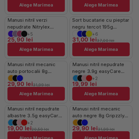
Alege Marimea
Alege Marimea
Stoc Limitat
În Stoc
Manusi nitril verzi
Sort bucatarie cu pieptar
-16%
nepudrate Nitrylex
negru tercot 195g
100buc
Missena
+5
+6
25,90 lei
31,00 lei
37,00 lei
Alege Marimea
Alege Marimea
În Stoc
În Stoc
Manusi nitril mecanic
Manusi nitril nepudrate
-7%
auto portocalii 8g
negre 3.9g easyCare
Gripzzly 50buc
100buc
+2
29,90 lei
19,99 lei
31,99 lei
Alege Marimea
Alege Marimea
În Stoc
În Stoc
Manusi nitril nepudrate
Manusi nitril mecanic
-7%
-7%
albastre 3.5g easyCare
auto negre 8g Gripzzly
100buc
50buc
+2
19,00 lei
29,90 lei
20,50 lei
31,99 lei
Alege Marimea
Alege Marimea