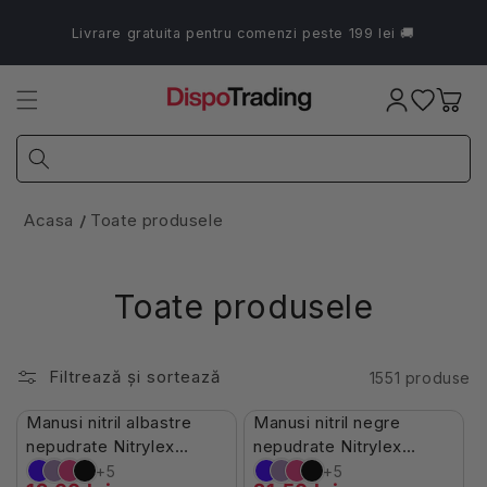
Salt la
conținut
Livrare gratuita pentru comenzi peste 199 lei 🚚
Coș
Acasa
Toate produsele
Toate produsele
Filtrează și sortează
1551 produse
Stoc Limitat
În Stoc
Manusi nitril albastre
Manusi nitril negre
-7%
-10%
nepudrate Nitrylex
nepudrate Nitrylex
100buc
100buc
+5
+5