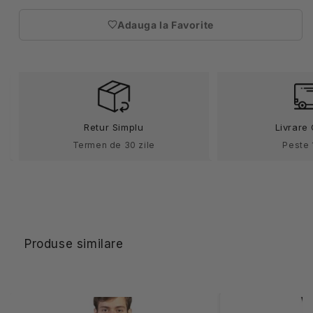
pentru
pentru
Adauga la Favorite
Sort
Sort
(necesita
bucatarie
bucatarie
autentificare)
ajustabil
ajustabil
rosu
rosu
tercot
tercot
220g
220g
Benoit
Benoit
Retur Simplu
Livrare 
Termen de 30 zile
Peste 
Produse similare