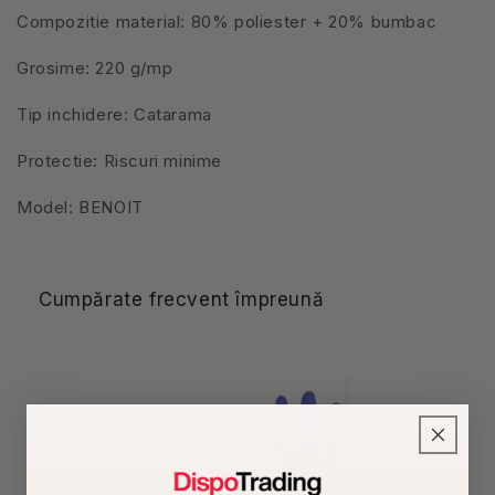
Compozitie material: 80% poliester + 20% bumbac
Grosime: 220 g/mp
Tip inchidere: Catarama
Protectie: Riscuri minime
Model: BENOIT
Cumpărate frecvent împreună