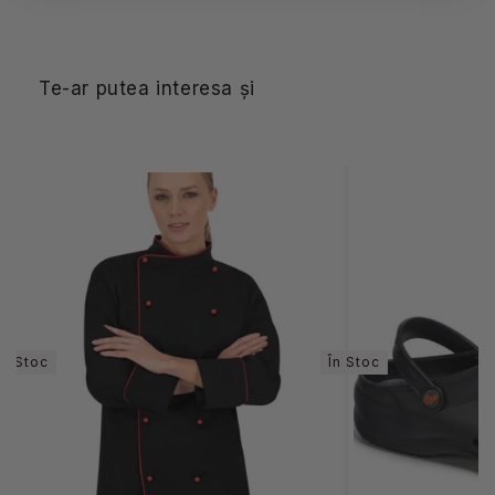
Te-ar putea interesa și
În Stoc
În Stoc