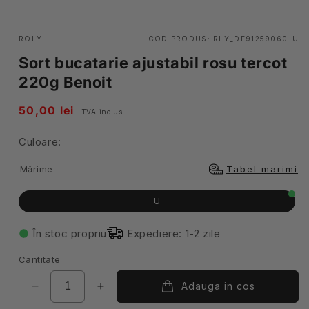
ROLY
COD PRODUS:
RLY_DE91259060-U
Sort bucatarie ajustabil rosu tercot
220g Benoit
Pret
50,00 lei
TVA inclus.
obisnuit
Culoare:
Mărime
Tabel marimi
U
În stoc propriu
Expediere: 1-2 zile
Cantitate
Adauga in cos
Reduceți
Creșteți
cantitatea
cantitatea