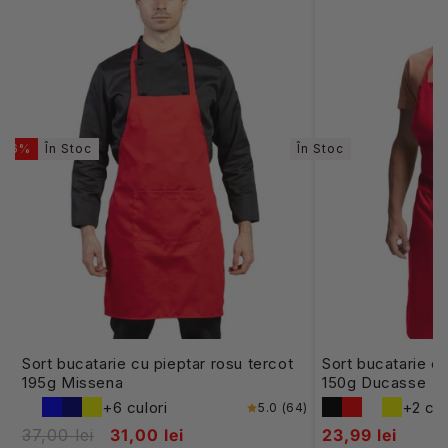
-16%
În Stoc
În Stoc
Sort bucatarie cu pieptar rosu tercot
Sort bucatarie cu
195g Missena
150g Ducasse
+6 culori
+2 cul
5.0 (64)
37,00 lei
31,00 lei
23,99 lei