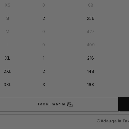
XS
0
88
S
2
256
M
0
427
L
0
409
XL
1
216
2XL
2
148
3XL
3
168
Tabel marimi
Adauga la Fa
(nece
auten