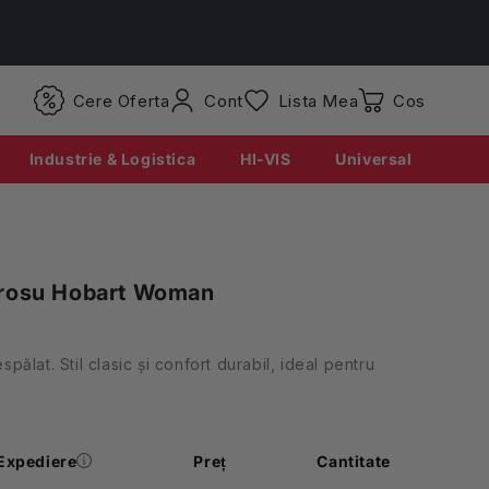
Conectati-
Cere Oferta
Cont
Lista Mea
Coș
va
Industrie & Logistica
HI-VIS
Universal
 rosu Hobart Woman
lat. Stil clasic și confort durabil, ideal pentru
Expediere
Preț
Cantitate