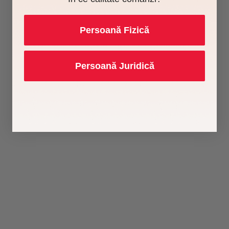
Persoană Fizică
Persoană Juridică