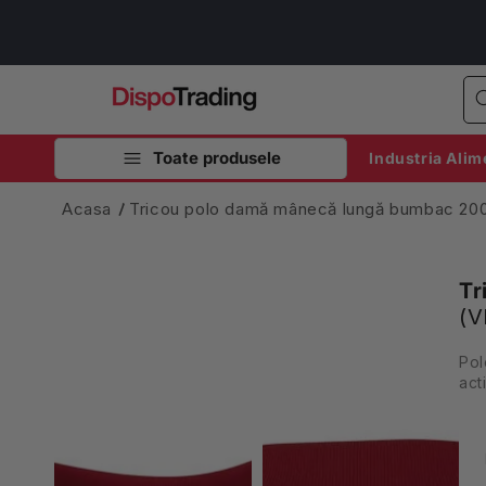
Salt la
conținut
Toate produsele
Industria Alim
Acasa
Tricou polo damă mânecă lungă bumbac 
Tr
(V
Pol
act