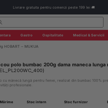
Livrare gratuita pentru comenzi peste 199 lei 🚚
entara
Gastro
Ospitalitate
Medical & Servicii
200g HOBART – MUKUA
icou polo bumbac 200g dama maneca lunga
EL_PL200WC_400)
o cu mânecă lungă pentru femei, realizat din bumbac 100% prespă
ivități profesionale.
Mărime
Stoc intern
Stoc furnizor