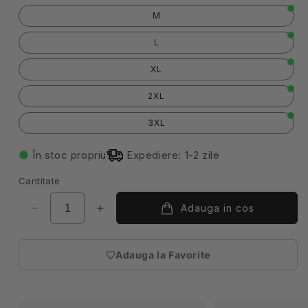
M
L
XL
2XL
3XL
În stoc propriu
Expediere: 1-2 zile
Cantitate
Adauga in cos
Reduceți
Creșteți
cantitatea
cantitatea
pentru
pentru
Adauga la Favorite
Vesta
Vesta
(necesita
tercot
tercot
autentificare)
180g
180g
bej
bej