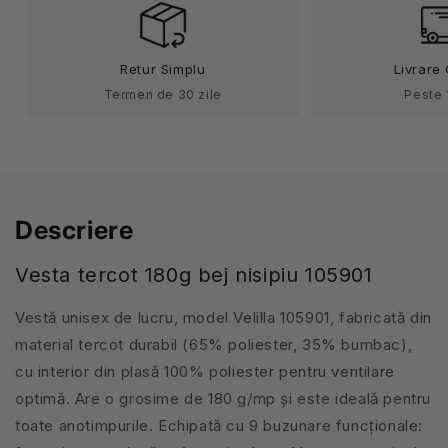
nisipiu
nisipiu
V105901
V105901
Retur Simplu
Livrare 
Termen de 30 zile
Peste 
Descriere
Vesta tercot 180g bej nisipiu 105901
Vestă unisex de lucru, model Velilla 105901, fabricată din
material tercot durabil (65% poliester, 35% bumbac),
cu interior din plasă 100% poliester pentru ventilare
optimă. Are o grosime de 180 g/mp și este ideală pentru
toate anotimpurile. Echipată cu 9 buzunare funcționale: