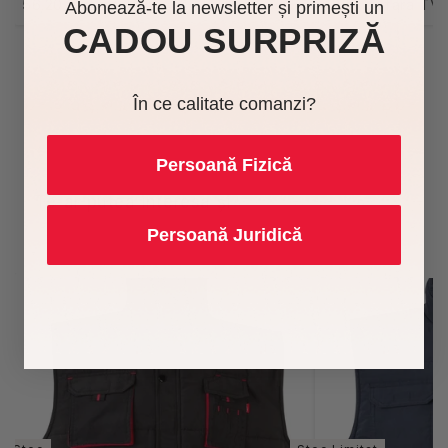
56,20 lei fără TVA • VELILLA
42,15 lei fără 
Abonează-te la newsletter și primești un
CADOU SURPRIZĂ
În ce calitate comanzi?
Persoană Fizică
Te-ar putea interesa și
Persoană Juridică