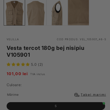
VELILLA
COD PRODUS:
VEL_105901_46-S
Vesta tercot 180g bej nisipiu
V105901
5.0 (2)
Pret
101,00 lei
TVA inclus.
obisnuit
Culoare:
Mărime
Tabel marimi
S