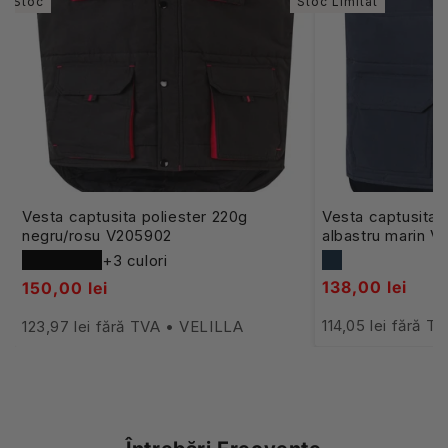
În Stoc
Stoc Limitat
Vesta captusita poliester 220g
Vesta captusita 
negru/rosu V205902
albastru marin V
+3 culori
138,00 lei
150,00 lei
114,05 lei fără 
123,97 lei fără TVA • VELILLA