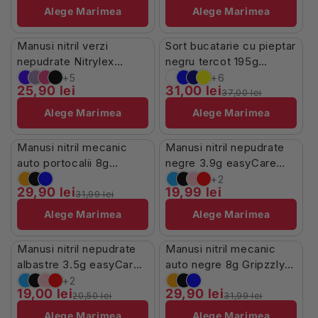
Alege Marimea
Alege Marimea
Stoc Limitat
În Stoc
Manusi nitril verzi
Sort bucatarie cu pieptar
-16%
nepudrate Nitrylex
negru tercot 195g
100buc
Missena
+5
+6
25,90 lei
31,00 lei
37,00 lei
Alege Marimea
Alege Marimea
În Stoc
În Stoc
Manusi nitril mecanic
Manusi nitril nepudrate
-7%
auto portocalii 8g
negre 3.9g easyCare
Gripzzly 50buc
100buc
+2
29,90 lei
19,99 lei
31,99 lei
Alege Marimea
Alege Marimea
În Stoc
În Stoc
Manusi nitril nepudrate
Manusi nitril mecanic
-7%
-7%
albastre 3.5g easyCare
auto negre 8g Gripzzly
100buc
50buc
+2
19,00 lei
29,90 lei
20,50 lei
31,99 lei
Alege Marimea
Alege Marimea