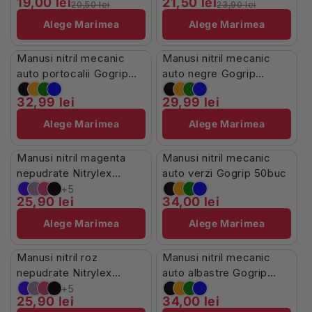
19,00 lei
21,50 lei
20,50 lei
23,90 lei
Alege Marimea
Alege Marimea
În Stoc
Stoc Limitat
Manusi nitril mecanic
Manusi nitril mecanic
auto portocalii Gogrip
auto negre Gogrip
50buc
50buc
32,99 lei
29,99 lei
Alege Marimea
Alege Marimea
Stoc Limitat
În Stoc
Manusi nitril magenta
Manusi nitril mecanic
nepudrate Nitrylex
auto verzi Gogrip 50buc
100buc
+5
25,90 lei
34,00 lei
Alege Marimea
Alege Marimea
Stoc Limitat
În Stoc
Manusi nitril roz
Manusi nitril mecanic
nepudrate Nitrylex
auto albastre Gogrip
100buc
50buc
+5
25,90 lei
34,00 lei