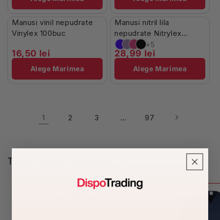
În Stoc
Stoc Limitat
Manusi vinil nepudrate
Manusi nitril lila
Vinylex 100buc
nepudrate Nitrylex
100buc
+5
16,50 lei
28,99 lei
Alege Marimea
Alege Marimea
1
…
2
3
97
Te-ar putea interesa